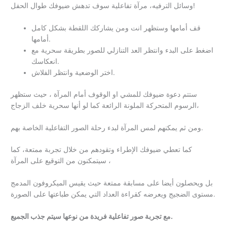
وسائل الترفيه، مرآة تفاعلية سوف تدهش ضيوفك طوال الحفل!
قف أمامها وستظهر انت ومن يشاركك اللقطة بشكل كامل
أمامها.
اضغط على البدء وانتظر العد التنازلي للصور بطريقة سحرية مع
انعكاسك.
اختر الوضعية وانتظر الفلاش.
ستتم دعوة ضيوفك للمشي او الوقوف أمام المرآة ، حيث ستظهر
الرسوم المتحركة الملونة الرائعة كما لو أنها سحرية خلف الزجاج،
ومن ثم يمكنهم لمس المرآة لبدء رحلة الصور التفاعلية الخاصة بهم.
كما تعطي ضيوفك الإطراء وتقودهم من خلال تجربة ممتعة، كما
سيتمكنون من التوقيع على المرآة ،
بل ويحصلون أيضا على مسابقة ممتعة حيث يقيس الميكروفون المدمج
مستوى الضجيج ويعرضه كقراءة العداد التي يمكن طباعتها على الصورة.
مع تجربة صور تفاعلية فريدة من نوعها سيتم جذب الجميع.