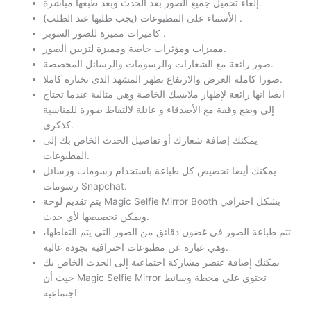
إلغاء تحميل جميع الصور بعد الحدث وبعد طبعها مباشرة.
الأسماء على المطبوعات (يجب طلبها عند الطلب) .
كاميرات مميزة للصور السوبر .
مميزات ومؤثرات خاصة ومميزة لتزيين الصور.
صور رائعة مع الشعارات والرسومات والرسائل المخصصة.
صورا كاملة العرض والارتفاع تظهر المشهد الذى تختاره كاملا.
ايضا انها رائعة لإظهار ملابسك الخاصة وهي مثالية عندما تحتاج
إلى وضع وقفة مع الأصدقاء و عائلة لالتقاط صورة للمناسبة
كذكرى.
يمكنك إضافة شعارك أو تفاصيل الحدث الخاص بك إلى
المطبوعات.
يمكنك أيضا تخصيص كل طباعة باستخدام رسومات ورسائل
رسومات Snapchat.
يتم تقديم لوحة Magic Selfie Mirror Booth بشكل احترافي
ويمكن تخصيصها لأي حدث.
تتم طباعة الصور في غضون دقائق من الصور التي يتم التقاطها،
وهي عبارة عن مطبوعات احترافية بجودة عالية.
يمكنك إضافة عنصر مشاركة اجتماعية إلى الحدث الخاص بك
حيث أن Magic Selfie Mirror تحتوي على محطة وسائط
اجتماعية