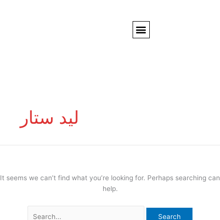
Skip
to
Menu
content
شاشات عرض
حروف بارزة ومضيئة
ستاندات عرض
SMART FILM
دعاية واعلان
عن الشركة
تنظيم معارض ومؤتمرات وايفنتات
Search
for:
ليد ستار
It seems we can’t find what you’re looking for. Perhaps searching can
help.