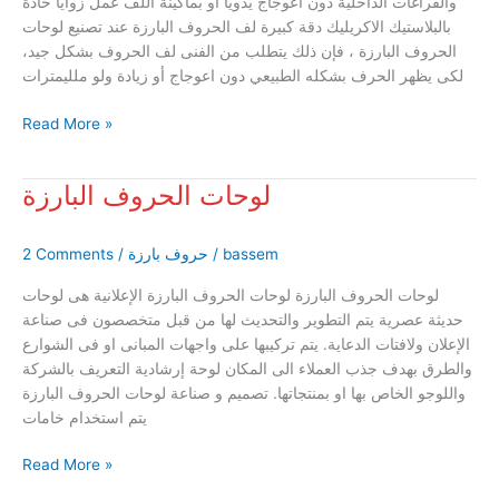
والفراغات الداخلية دون اعوجاج يدويا او بماكينة اللف عمل زوايا حادة
بالبلاستيك الاكريليك دقة كبيرة لف الحروف البارزة عند تصنيع لوحات
الحروف البارزة ، فإن ذلك يتطلب من الفنى لف الحروف بشكل جيد،
لكى يظهر الحرف بشكله الطبيعي دون اعوجاج أو زيادة ولو ملليمترات
Read More »
لوحات الحروف البارزة
لوحات
الحروف
البارزة
bassem
/
حروف بارزة
/
2 Comments
لوحات الحروف البارزة لوحات الحروف البارزة الإعلانية هى لوحات
حديثة عصرية يتم التطوير والتحديث لها من قبل متخصصون فى صناعة
الإعلان ولافتات الدعاية. يتم تركيبها على واجهات المبانى او فى الشوارع
والطرق بهدف جذب العملاء الى المكان لوحة إرشادية التعريف بالشركة
واللوجو الخاص بها او بمنتجاتها. تصميم و صناعة لوحات الحروف البارزة
يتم استخدام خامات
Read More »