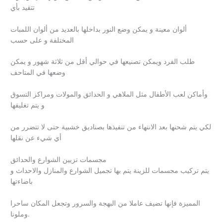
تتقيد بأي
ألوان معينة و يمكن وضع النور بداخلها بالعديد من ألوان اللمبات
المختلفة و على حسب
طلب الفرد ويمكن تصنيعها في حوالي أقل من ثلاثة شهور و يمكن
وضعها في المتاحف
وأماكن لعب الأطفال مثل الملاهي و الحدائق والمولات ومراكز التسوق
و يتم تغليفها
لكي يتم شحنها بعد الانتهاء من تنفيذها بصناديق خشبية حتى لا تتضرر من
أي شيء عن نقلها
مجسمات تزيين الشوارع والحدائق
يتم تركيب مجسمات للزينة يتم بها تجميل الشوارع والمنازل والاحداث و
باضاءتها
المميزة فإنها تضيف عاملا من البهجة والسرور وتجعل المكان ساحرا
وملونا.