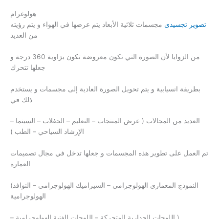
هولوغرام
تصوير تجسيدى
مجسمات ثلاثية الأبعاد يتم عرضها في الهواء و يتم رؤيته
من العديد
من الزوايا لأن الصورة التي تكون معروضة تكون بزاوية 360 درجة و
جعلها تتحرك
بطريقة انسيابية و يتم تحويل الصورة العادية إلى مجسمات و يستخدم
ذلك في
العديد من المجالات ( عرض المنتجات – التعليم – الحفلات – السينما –
الإرشاد السياحي – الطب )
تم العمل على تطوير هذه المجسمات و جعلها تدخل في مجال تصميمات
العمارة
(النموذج المعماري الهولوجرامي – السيراميك الهولوجرامي – النوافذ
الهولوجرامية
– اللوحات الجدارية المتحركة – اللوحات الفنية الهولوجرامية )