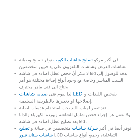
في أكبر مركو
تصليح شاشات الكويت
نوفر تصليح وصيانة
شاشات العرض وشاشات التلفزيون على يد فنيين متخصصين.
لا ننكر أنَّ فحص عطل اضاءة فى شاشة led بدقة للوصول إلى
السبب المباشر وخاصة مع وجود أنواع إضاءة مختلفة هو أمر
يحتاج الى فنى ماهر محترف.
بفحص الليدات و
صيانة شاشات LED
لذا يقوم فنى
إصلاحها او تغييرها بالطريقة السليمة.
عند تغيير لمبات الليد يجب استخدام عدسات اصلية .
ولا نغفل عن إجراء فحص شامل للشاشة وبوردة الكهرباء والداتا
بعد تصليح عطل اضاءة فى شاشة led .
نوفر أيضاََ في أكبر
شركة شاشات
متخصصين في صيانة و
تصليح
LCD التفاعلية، وجميع أنواع شاشات
شاشات ستاند فلور