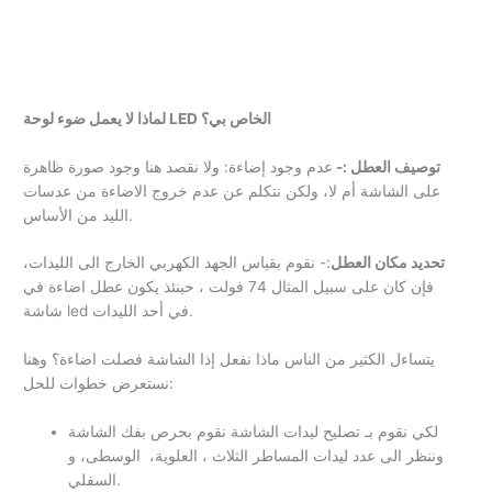
لماذا لا يعمل ضوء لوحة LED الخاص بي؟
توصيف العطل :-
عدم وجود إضاءة: ولا نقصد هنا وجود صورة ظاهرة
على الشاشة أم لا، ولكن نتكلم عن عدم خروج الاضاءة من عدسات
الليد من الأساس.
تحديد مكان العطل
:- نقوم بقياس الجهد الكهربي الخارج الى الليدات،
فإن كان على سبيل المثال 74 فولت ، حينئذ يكون عطل اضاءة في
شاشة led في أحد الليدات.
يتساءل الكثير من الناس ماذا نفعل إذا الشاشة فصلت اضاءة؟ وهنا
نستعرض خطوات للحل:
لكي نقوم بـ تصليح ليدات الشاشة نقوم بحرص بفك الشاشة
وننظر الى عدد ليدات المساطر الثلاث ، العلوية، الوسطى، و
السفلي.