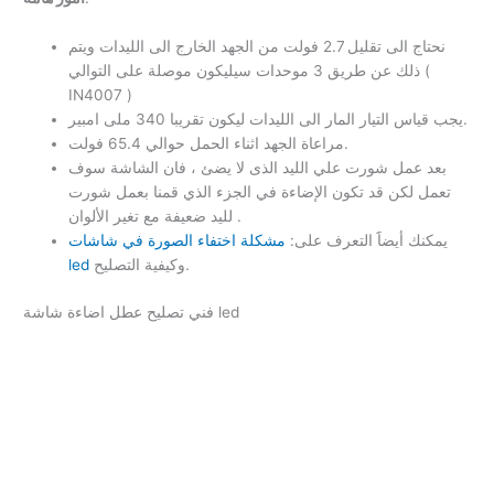
نحتاج الى تقليل 2.7 فولت من الجهد الخارج الى الليدات ويتم
ذلك عن طريق 3 موحدات سيليكون موصلة على التوالي (
IN4007 )
يجب قياس التيار المار الى الليدات ليكون تقريبا 340 ملى امبير.
مراعاة الجهد اثناء الحمل حوالي 65.4 فولت.
بعد عمل شورت علي الليد الذى لا يضئ ، فان الشاشة سوف
تعمل لكن قد تكون الإضاءة في الجزء الذي قمنا بعمل شورت
لليد ضعيفة مع تغير الألوان .
يمكنك أيضاََ التعرف على:
مشكلة اختفاء الصورة في شاشات
وكيفية التصليح.
led
فني تصليح عطل اضاءة شاشة led