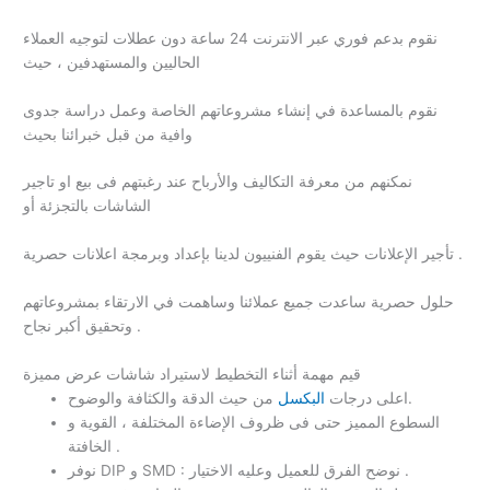
نقوم بدعم فوري عبر الانترنت 24 ساعة دون عطلات لتوجيه العملاء
الحاليين والمستهدفين ، حيث
نقوم بالمساعدة في إنشاء مشروعاتهم الخاصة وعمل دراسة جدوى
وافية من قبل خبرائنا بحيث
نمكنهم من معرفة التكاليف والأرباح عند رغبتهم فى بيع او تاجير
الشاشات بالتجزئة أو
تأجير الإعلانات حيث يقوم الفنييون لدينا بإعداد وبرمجة اعلانات حصرية .
حلول حصرية ساعدت جميع عملائنا وساهمت في الارتقاء بمشروعاتهم
وتحقيق أكبر نجاح .
قيم مهمة أثناء التخطيط لاستيراد شاشات عرض مميزة
من حيث الدقة والكثافة والوضوح.
اعلى درجات
البكسل
السطوع المميز حتى فى ظروف الإضاءة المختلفة ، القوية و
الخافتة .
نوفر DIP و SMD : نوضح الفرق للعميل وعليه الاختيار .