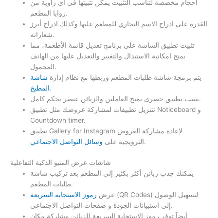
أحجام مخصصة لتناسب التثبيت يمكن تثبيتها في أي زاوية من
زوايا المطعم.
القدرة على ادراج الاسم التجاري للمطعم عليها وكذلك ادراج أبرز
شعاراته.
تثبيت تطبيق الشاشة على برنامج تعديل قائمة الأطعمة، مما
يمنح امكانية الاستبدال والتغيير والتعديل عليها من الهاتف
المحمول.
يتم برمجة شاشة طلبات المطعم وربطها مع نظام إدارة
شاشة
.
المطبخ
تثبيت تطبيق حصرى يمنح العاملين والزبائن عنصر تحكم كامل.
تتنزيل تطبيقات لمشاركة عروضك مثل تطبيق Noticeboard و
Countdown timer.
تطبيق Gallery for Instagram لإعادة مشاركة العروض
.
الترويجية على
وسائل التواصل الاجتماعي
شاشات عرض المنيو الذكية التفاعلية
يمكنك جذب زبائن أكثر بكثير إلى المطعم بعد تركيب شاشة
طلبات المطعم.
(QR Codes) لتسهيل الوصول
عرض
رموز الاستجابة السريعة
إلى استبيانات الجودة و صفحات التواصل الاجتماعي.
أيضاََ توفر رموز الاستجابة السريعة للزبائن مشاركة مكان