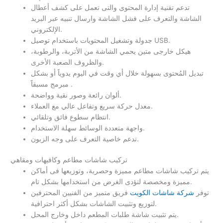
تدعم تقنية إدارة المحتوى والتى تعمل على كشف أعطال
الشاشة والتعرف على فشل الشاشة وارسال تنبيه عبر البريد
الإلكتروني.
جدولة وتشغيل المحتويات باستخدام توصيل USB.
هيكل خارجى متين يحمي الشاشة من الأتربة، والرطوبة،
والظروف الصعبة الأخرى.
تبديل المُحتوى بسهولة خلال أي وقت في اليوم يدوياََ أو بشكل
مبرمج مسبقاََ .
ألوان رائعة وصور نقية وواضحة.
معدل حركة سريع وتفاعل عالي مع العملاء.
انتظام سطوع فائق وتلقائي.
واجهة متعددة الوسائط سهلة الاستخدام.
تدعم خاصية التعرف على وجه الزبون.
تركيب شاشات مطاعم وكافيهات ومقاهي
يتم تركيب شاشات مطاعم مميزة وحصرية، وتوزيعها فى أماكن
مميزة ومخصصة لتؤدى الغرض من استخدامها بشكل تام.
توفر
شركة شاشات الكويت
فريق متميز من الفنيين المحترفين
لتوزيع وتثبيت الشاشات بشكل أكثر احترافية.
يتم تثبيت شاشة طلبات المطعم داخل وخارج المحل.