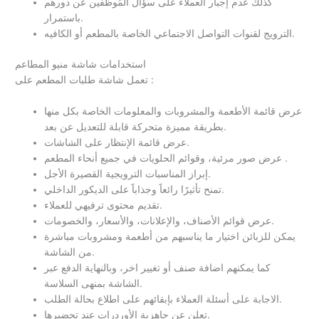
كذلك عدم إجبار العملاء على سؤال المُوظفين عن دورهم
باستمرار.
الترويج لقنوات التواصل الاجتماعي الخاصة بالمطعم أو الكافيه.
استخدامات شاشة منيو المطاعم
تعمل شاشة طلبات المطعم على :
عرض قائمة الأطعمة والمشروبات والمعلومات الخاصة بكل منها
بطريقة مميزة متحركة قابلة للتعديل عن بعد.
عرض قائمة الإنتظار على الشاشات.
عرض صور مرئية، وقوائم الحلويات في جميع أنحاء المطعم .
إبراز المناسبات الترويجية القصيرة الأجل.
تمنح تأثيرًا رائعاََ وجذاباََ على الديكور الداخلي.
تقديم محتوى ترفيهي للعملاء.
عرض قوائم الأصناف، والإعلانات، والأسعار، والخصومات.
يمكن للزبائن اختيار ما يناسبهم من أطعمة ومشروبات مباشرة
من الشاشة.
كما يمكنهم اضافة صنف أو تغيير اخر، وبالنهاية الدفع عبر
الشاشة بمنهى السلاسة.
الاجابة على أسئلة العملاء بإبقائهم على اطلاع بحالة الطلب.
تعلن عن جاهزية الأوردرات عند تحضيرها.