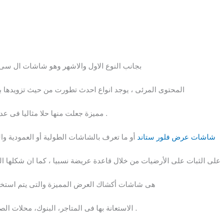
بجانب النوع الاول والاشهر وهو شاشات ال سى
المحتوى المرئى ، يوجد انواع احدث تطورت من حيث تزويدها ب
مميزة جعلت منها حلا مثاليا فى عدة تطبيقات لم يمكن استخدام الشاشات بها .
شاشات عرض فلور ستاند
أو ما تعرف بالشاشات الطولية أو العمودية وا
مساحة صغيرة .
هى شاشات أكشاك العرض المميزة والتى يتم استخدام
الاستعانة بها فى المتاجر، البنوك، محلات الصرافة، المطاعم، المطارات، الفنادق وغيرها .