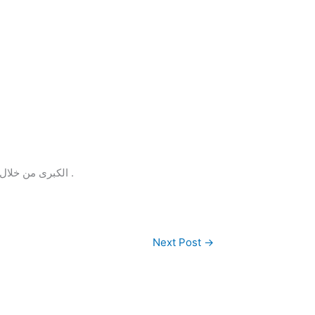
، كما يمكنك الحصول على أحدث ما بالاسواق من موديلات وماركات .
الكبرى من خلال
Next Post
→