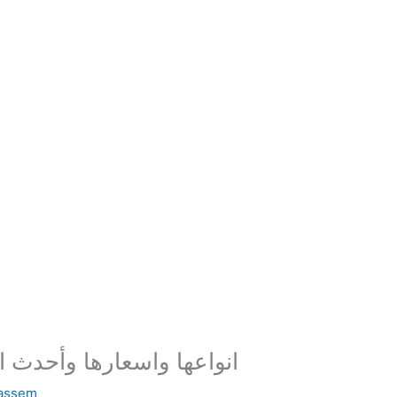
شاشات LCD انواعها واسعارها وأح
assem