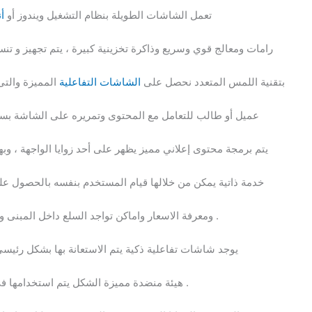
تعمل الشاشات الطويلة بنظام التشغيل ويندوز أو
أ
رامات ومعالج قوي وسريع وذاكرة تخزينية كبيرة ، يتم تجهيز و ت
بتقنية اللمس المتعدد نحصل على
الشاشات التفاعلية
المميزة والتى 
عميل أو طالب للتعامل مع المحتوى وتمريره على الشاشة بسهو
يتم برمجة محتوى إعلاني مميز يظهر على أحد زوايا الواجهة ، وبه
خدمة ذاتية يمكن من خلالها قيام المستخدم بنفسه بالحصول عل
ومعرفة الاسعار واماكن تواجد السلع داخل المبنى وكذلك حجز التذاكر وأدوار الانتظار وغير ذلك .
يوجد شاشات تفاعلية ذكية يتم الاستعانة بها بشكل رئي
هيئة منضدة مميزة الشكل يتم استخدامها فى جلسات المؤتمرات واجتماعات الشركات .