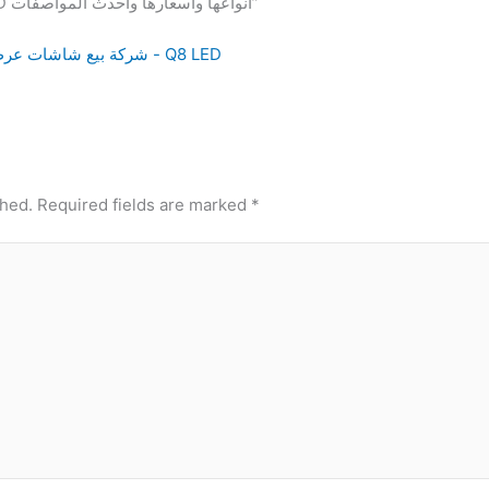
1 thought on “شاشات LCD انواعها واسعارها وأحدث المواصفات”
شركة بيع شاشات عرض وشاشات اعلانية توريد لجميع الدول - Q8 LED
shed.
Required fields are marked
*