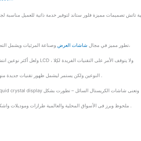
وصناعة المرئيات ويشمل التطور جانبى الصناعة السوفت وير و الهاردوير،
تطور مميز في مجال
شاشات العرض
و شاشات LCD ، ولا يتوقف الأمر على التقنيات الفريدة لكِلا
ولعل أكثر نوعين انت
النوعين ولكن يستمر ليشمل ظهور تقنيات جديدة منهما فيما يخص صناعة العرض المرئي جديدة .
تكنولوجيا شاشات LCD – اختصار لكلمة Liquid crystal display وتعنى شاشات الكريستال السائل – تطورت بشكل
ملحوظ وبرز فى الأسواق المحلية والعالمية طرازات وموديلات واشكال متنوعة وكذلك خصائص وتقنيات متميزة .