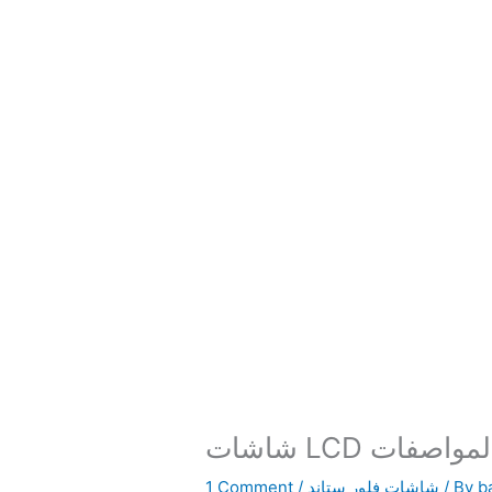
دث المواصفات
b
/ By
شاشات فلور ستاند
/
1 Comment