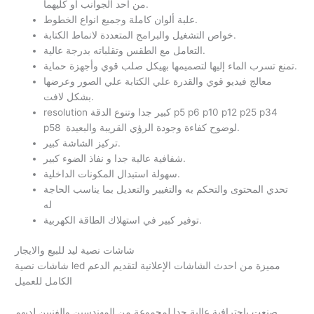
من احد الجوانب او كليهما.
علبة ألوان كاملة وجميع انواع الخطوط.
خواص التشغيل والبرامج المتعددة لانماط الكتابة.
التعامل مع الطقس وتقلباته بدرجة عالية.
تمنع تسرب الماء إليها لتصميمها بهيكل صلب قوي وأجهزة حماية.
معالج فيديو قوي والقدرة علي الكتابة علي الصور وعرضها
بشكل لافت.
resolution كبير جدا وتنوع الدقة p5 p6 p10 p12 p25 p34
p58 لوضوح كفاءة وجودة الرؤي القريبة والبعيدة.
تركيز الشاشة كبير.
شفافية عالية جدا و نفاذ الضوء كبير.
سهولة استبدال المكونات الداخلية.
تحدي المحتوى والتحكم به والتغيير والتعديل بما يناسب الحاجة
له
توفير كبير في استهلاك الطاقة الكهربية.
شاشات نصية ليد للبيع والايجار
شاشات نصية led مميزة من احدث الشاشات الإعلانية لتقديم الدعم
الكامل للعميل
صنعت باحترافية عالية جدا لمجموعة من المهندسين والفنيين لديهم