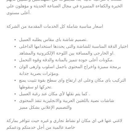
الخبرة والكفاءة المتميزة في مجال الصناعة الحديثة و مؤهلون علي
أعلى مستوى.
اسعار مناسبة شاملة كل الخدمات المقدمة من الشركة
تصميم شاشة باى مقاس يطلبه العميل.
اختيار الدقة المناسبة للشاشة والتى يحددها استخدامها الداخلى
او الخارجى والمسافة بين اللوحة الإلكترونية والمشاهد.
مكونات أعلى جودة تتميز بالمتانة والدقة وقوة التحمل.
برمجة مميزة واخراج المحتوى باجمل اسلوب وازهى الوان
ومؤثرات بصرية جذابة.
التركيب باى مكان وعلى اى ارتفاع واى سطح بقوة تثبيت يمنع
تحركها او سقوطها.
كما يتم نقلها لأي مكان عند رغبة العميل .
شاشات نصية باللغتين العربية والانجليزية تنفذ المحتوى
والتصميم الإعلاني بشكل مميز
لاغني عنها في اي مكان او نشاط تجاري و غيره حيث تتوافر بماركة
خاصة عالمية من أجل خدمتكم ودعمكم