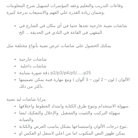
وقاعات التدريب والتعليم وعقد المؤتمرات لتسهيل شرح المعلومات
وضمان زيادة القدرة علي الفهم والاستيعاب بدرجة كبيرة.
شاشات نصية خارجية تجدها حتما في أي مكان في الشارع في
المقهى في القاعة في النادي في الحديقة … الخ.
يمكنك الحصول علي شاشات عرض نصية بأنواع مختلفة مثل
شاشات خارجية
شاشات داخلية
دقة صورة متباينة p2/p3/p4/p5/……p25
الألوان ( لون – 2 لون – 3 ألوان ) ومع مهارة فنية يمكن تصميمها
باكثر من ذلك.
مزايا شاشات ليد نصية
سهولة الاستخدام وتنوع طرق الكتابة وامتداد الخطوط واختلافها.
سهولة التركيب والتثبيت والتشغيل والإحلال والتفكيك ايضا
والصيانة
تنوع درجات الألوان واستنساخها بشكل يناسب العرض والكتابة.
يمكن ظهور النص المكتوب اما من اعلي لاسفل او العكس او