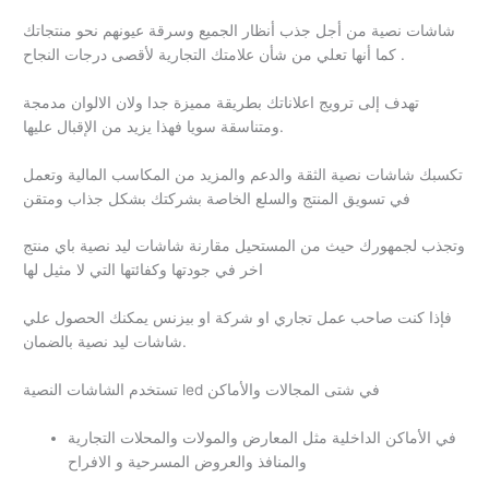
شاشات نصية من أجل جذب أنظار الجميع وسرقة عيونهم نحو منتجاتك
كما أنها تعلي من شأن علامتك التجارية لأقصى درجات النجاح .
تهدف إلى ترويج اعلاناتك بطريقة مميزة جدا ولان الالوان مدمجة
ومتناسقة سويا فهذا يزيد من الإقبال عليها.
تكسبك شاشات نصية الثقة والدعم والمزيد من المكاسب المالية وتعمل
في تسويق المنتج والسلع الخاصة بشركتك بشكل جذاب ومتقن
وتجذب لجمهورك حيث من المستحيل مقارنة شاشات ليد نصية باي منتج
اخر في جودتها وكفائتها التي لا مثيل لها
فإذا كنت صاحب عمل تجاري او شركة او بيزنس يمكنك الحصول علي
شاشات ليد نصية بالضمان.
تستخدم الشاشات النصية led في شتى المجالات والأماكن
في الأماكن الداخلية مثل المعارض والمولات والمحلات التجارية
والمنافذ والعروض المسرحية و الافراح