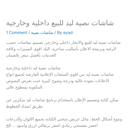
شاشات نصية ليد للبيع داخلية وخارجية
eyad
/ By
شاشات نصية
/
1 Comment
شاشات نصية ليد للبيع والايجار داخلى وخارجى تصميم مقاسات حسب
الرغبة وبرمجة الاعلان بأساليب ساحرة، اليك اقوى المميزات وكافة
الخدمات بأفضل سعر بالضمان
شاشات نصية ليد داخلية وخارجية
شاشات نصية ليد من اقوي المنتجات الإعلانية العارضة لجميع انواع
الاعلانات بجودة عالية ودرجة وضوح كبيرة حيث تعرض النصوص
المكتوبة بسطوع عالي.
يمكن كتابة وتصميم الإعلان باستخدام برنامج شاشات ليد سكرين عن
طريق امتداد الخطوط،
وتنوع أشكال الخط، مائل عريض منحني الكتابة بجميع الالوان والدرجات
اخضر بنفسجي رمادي اصفر برتقالي ازرق واسود … الخ