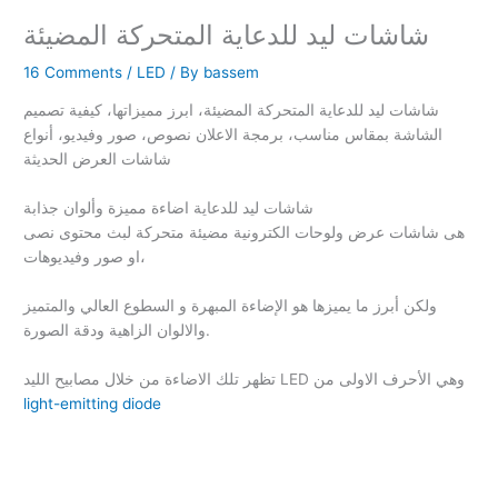
شاشات ليد للدعاية المتحركة المضيئة
16 Comments
/
LED
/ By
bassem
شاشات ليد للدعاية المتحركة المضيئة، ابرز مميزاتها، كيفية تصميم
الشاشة بمقاس مناسب، برمجة الاعلان نصوص، صور وفيديو، أنواع
شاشات العرض الحديثة
شاشات ليد للدعاية اضاءة مميزة وألوان جذابة
هى شاشات عرض ولوحات الكترونية مضيئة متحركة لبث محتوى نصى
او صور وفيديوهات،
ولكن أبرز ما يميزها هو الإضاءة المبهرة و السطوع العالي والمتميز
والالوان الزاهية ودقة الصورة.
تظهر تلك الاضاءة من خلال مصابيح الليد LED وهي الأحرف الاولى من
light-emitting diode