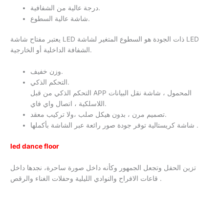
درجة عالية من الشفافية.
شاشة عالية السطوع.
يعتبر مفتاح شاشة LED ذات الجودة هو السطوع المتغير لشاشة LED
الشفافة الداخلية أو الخارجية.
وزن خفيف.
التحكم الذكي.
التحكم الذكي من قبل APP المحمول ، شاشة نقل البيانات
اللاسلكية ، اتصال واي فاي.
تصميم مرن ، بدون هيكل صلب ،ولا تركيب معقد.
شاشة كريستالية توفر جودة صور رائعة عبر الشاشة بأكملها .
led dance floor
تزين الحفل وتجعل الجمهور وكأنه داخل صورة ساحرة، نجدها داخل
قاعات الافراح والنوادي الليلية وحفلات الغناء والرقص .