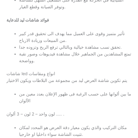
انسيابية في الحركة مع القدرة على التشغيل السهل للشاشة
وتوفر الصيانة وقطع الغيار.
فوائد شاشات ليد للدعاية
تأثير متميز وقوى على العميل مما يهدف الى تحقيق قدر كبير
من المبيعات وزيادة الارباح.
تحقق نسب مشاهدة خيالية وبالتالي ترفع الربح وتزوده جدا.
تمتع المشاهدين من الجماهير خلال مشاهدة فيديوهات وصور نقية
وواضحة.
شاشات led انواع ومقاسات
يتم تكوين شاشة العرض ليد من مجموعة من البلاطات ويكون الاختيار
ما بين ألوانها على حسب الرغبة فى ظهور الإعلان بعدد معين من
الألوان
لون واحد – 2 لون – 3 ألوان ….. .
مكان التركيب والذي يكون معيار دقة العرض هو المحدد لمكان
تثبيت الشاشة سواء داخليا او خارجيا.