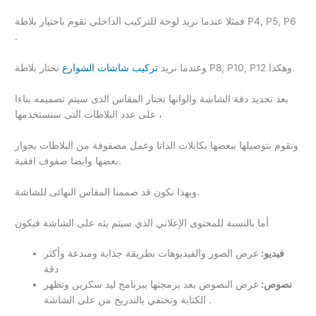
فمثلا عندما نريد لوحة للتركيب الداخلى نقوم باختيار بلاطة P4, P5, P6
.
نختار بلاطة P8, P10, P12 وهكذا.
وعندما نريد
تركيب شاشات الشوارع
بعد تحديد دقة الشاشة والوانها نختار المقاس الذى سيتم تصميمه بناءا
على عدد البلاطات التى سنستخدمها ،
ونقوم بتوصيلها ببعضها بكابلات الداتا وعمل مصفوفة من البلاطات بجوار
بعضها وايضا صفوف افقية.
وبهذا نكون قد صممنا المقاس النهائى للشاشة.
أما بالنسبة للمحتوى الإعلاني الذي سيتم بثه على الشاشة فيكون
فيديو:
عرض الصور والفيديوهات بطريقة جذابة ومبدعة وأكثر
دقة
نصوص:
عرض النصوص بعد برمجتها ببرنامج ليد سكرين وتظهر
الكتابة وتختفي بالتدريج من على الشاشة .