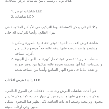
هناك نوعان رئيسيان من شاشات عرض للمحلات:
شاشات عرض LED
شاشات LCD
وكلا النوعان يمكن الاستعانة بهما للتركيب في الأماكن المفتوحة فى
الهواء الطلق، وأيضا للتركيب الداخلي .
شاشة عرض اعلانات داخلية : توفر دقة عالية للصورة ويمكن
مشاهدة ما يتم عرضه عليها بدقة عالية جداََ وبوضوح كبير من
أقرب مسافة.
شاشات خارجية : تعطى قوة تحمل كبيرة ضد العوامل الجوية
والصدمات، كما أنها مصممة بجودة عالية تمكنها من توفير صورة
واضحة تماماََ فى ضوء النهار الساطع وأيضاََ من مسافة بعيدة.
شاشة عرض اعلانات LED
هي أحدث شاشات العرض وشاشات الاعلانات فى السوق العالمي،
يمكن بث محتوي عليها مباشرة من أى جهاز حديث، كما يمكن تخزين
محتوى وبرمجته وضبط اعدادات الشاشة لكى يظهر هذا المحتوى بشكل
معين وفي أوقات معينة.