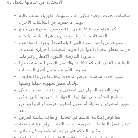
الاستفادة من خدماتها بشكل تام:
شاشات محلات موفرة للكهرباء: لا تستهلك الكهرباء بنسب عالية
وهذا ما يميزها عن الشاشات الأخرى.
كما تتمتع بدرجة عالية من دقة ووضوح الصورة من جميع
المسافات والزوايا، مع صورة مشرقة نابضة بالحياة.
مصنوعة من أجود المواد الغير قابلة للصدأ، وجودة المواد هذه
هي ما يجعلها تتحمل العوامل الجوية المختلفة؛ الحرارة الشديدة،
البرودة القارسة، الثلوج، الأمطار وغير ذلك.
المتانة والاغلاق للمحكم للكابينة والتقفيل المميز للشاشة يجعلها
مقاومة للأتربة وتتحمل أقوى الصدمات.
تتميز أحدث شاشات عرض للمحلات بنحافتها ووزنها الخفيف،
ولذلك تتميز بسهولة حملها وتثبيتها.
توفر التحكم السهل فى المحتوى وادارته عن بعد من خلال
برنامج التحكم على الهاتف أو الجهاز اللوحي، وبالتالي يمكن
تغيير المحتوى أو تعديله أو تعديل أسلوب عرضه أو المواعيد عن
بعد.
كما توفر إمكانية التحكم في تشغيل وإيقاف شاشة العرض.
تمنح أفضل الشاشات المزودة بأحدث التقنيات زاويا رؤية واسعة.
إمكانية التحكم في درجة السطوع بشكل تلقائي .
توفر شاشات عرض المحلات التجارية ألوان مميزة زاهية