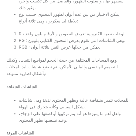
سيظهر بها ، وأسلوب الظهور، والفاصل بين كل تكست واخر،
وغير ذلك.
يمكن الاختيار من بين عدة ألوان لظهور المحتوى حسب نوع
بلاطة ليد سكرين، وهى ثلاثة أنواع:
R : لوحات نصية الكترونية تعرض النصوص والأرقام بلون واحد.
RG : وهي الشاشات التي تقوم بعرض المحتوى الكتابي بلونين.
RGB : يمكن من خلالها عرض النص بثلاثة ألوان.
ومع المساحات المختلفة من حيث الحجم لمواضع التثبيت، وكذلك
التصميم الهندسي والبياني للأماكن، تم تصنيع شاشات ليد للمحلات
بأشكال اطارية متنوعة:
الشاشات الشفافة
وهى شاشات LED للمحلات تتميز بشفافية عالية ويظهر المحتوى
بشكل انسيابي وكأنه يتحرك فى الهواء.
ولعل أهم ما يميزها هو أنه يتم تركيبها أو لصقها على الزجاج،
وعند تشغيلها يظهر المحتوى.
الشاشات المرنة