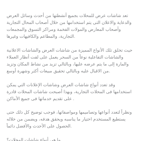
تعد شاشات عرض للمحلات بجميع أنشطتها من أحدث وسائل العرض
والدعاية والاعلان التى يتم استخدامها من خلال أصحاب المحال التجارية
وأصحاب المعارض والمولات الفخمة ومراكز التسوق والمجمعات
التجارية، والمطاعم والكافيهات وغيرها.
حيث تخلق تلك الأنواع المميزة من شاشات العرض والشاشات الاعلانية
والشاشات التفاعلية نوعاََ من السحر يعمل على لفت أنظار العملاء
والمارة إلى ما يتم عرضه عليها، وبالتالي تزيد من نشاط المكان وتزيد
من الاقبال عليه وبالتالي تحقيق مبيعات أكثر وشهرة أوسع.
وقد تعدد أنواع شاشات العرض وشاشات الإعلانات التي يمكن
استخدامها فى المحلات التجارية، وبهذا أصبحت شاشات المحلات قادرة
على تقديم خدماتها فى جميع الأماكن .
ونظراََ لتعدد أنواعها وتصاميمها ومواصفاتها، فوجب توضيح كل ذلك حتى
يستطيع المستخدم اختيار ما يناسبه ويحقق هدفه، ويضمن من خلاله
الحصول على الأحدث والأفضل دائماََ.
ما هي أنواع شاشات المحلات؟