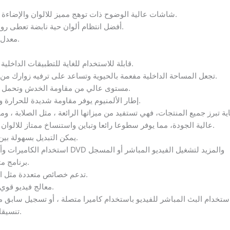
شاشات عالية الوضوح ذات توهج مميز للالوان والإضاءة يريح العين ويجعل المشاهدة طبيعية.
أفضل انتظام ألوان حية نابضة تعطى روح للاعلان وتجذب المتفرج او العميل.
معدل تحديث عالي للاستعمال في الإيجار.
قابلة للاستخدام للغاية للتطبيقات الداخلية والفنادق والبنوك والمعارض وغيرها.
تجعل المساحة الداخلية مفعمة بالحيوية وتساعد على ترفيه زوارك من خلال مشاهدة محتوى عالي الجودة.
مستوى عالي من مقاومة الخدش وتحمل الصدمات، يضمن عمر طويل للمنتج.
إطار الألمنيوم يوفر مقاومة شديدة للحرارة وتصميما بدون مروحة وبدون ضوضاء.
يتم تصنيعها باستخدام مكونات LED عالية الجودة، مما يوفر سطوعا رائعا وتباين واستنساخ ممتاز للالوان.
يمكن التبديل بسهولة بين مصادر الفيديو المتعددة بضغطة زر.
استخدام الكاميرات وأجهزة الكمبيوتر المحمولة ومشغلات DVD والمزيد لتشغيل الفيديو المباشر أو المسجل
برنامج متعدد لإضفاء طابع احترافي للمحتوى.
تدعم خصائص متعددة مثل الصورة داخل صورة والتحكم عن بعد.
معالج فيديو قوي ومميز يوفر معدل بث تعالى وسريع.
تنسيقات كاملة الشاشة وصورة في صورة.