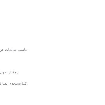
خدمات متميزة فى مجال الدعاية والاعلان،
تناسب شاشات عرض د
يمكنك تحويل أي جدار أو سطح إلى مركز أساسي للمعلومات والترفيه ، ومن ثم الانتقال بمنتجك و مؤسستك إلى المستوى الأعلى.
كما تستخدم ايضا فى مجالات العروض مثل عروض الأزياء، كما تستخدم داخل قاعات التعليم والتدريب والاحتفالات والندوات والاجتماعات.