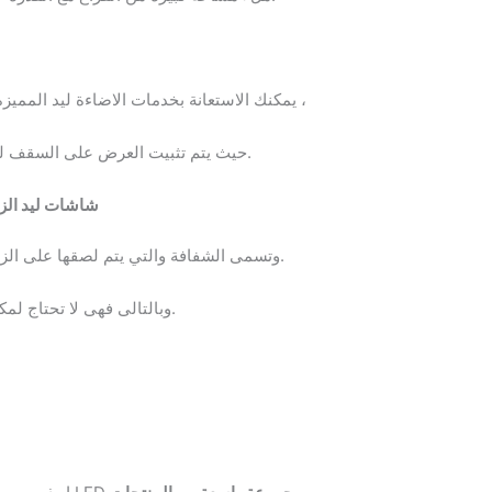
يمكنك الاستعانة بخدمات الاضاءة ليد المميزة فى اضافة جو حى وساحر حتى من الأعلى ،
حيث يتم تثبيت العرض على السقف لتظهر اضاءته وصوره فى جميع انحاء القاعة.
transparent led displays شاشات 
وتسمى الشفافة والتي يتم لصقها على الزجاج لكي تظهر كلوح زجاج لا يخفى ما خلفه.
وبالتالى فهى لا تحتاج لمكان مخصص لها وعند تشغيلها يظهر محتواها.