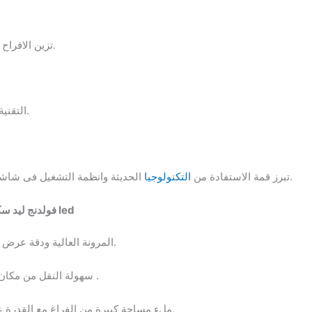
تزين الافراح والحفلات والمناسبات والأمسيات والندوات.
التقنية الحديثة فى عالم التصوير الرقمي والعرض.
الحديثة وانظمة التشغيل فى شاشات ستاند فلور والتى منها ما يعمل باللمس.
تبرز قمة الاستفادة من
التكنولوجيا
فولدنج ليد سكرين / شاشات ليد المنحنية / ستارة led
المرونة العالية ودقة عرض الصورة ومشاهدتها بوضوح من جميع الزوايا.
سهولة النقل من مكان لآخر للاستفادة منها مع اختلاف المساحات .
ملء مساحة كبيرة من الفراغ مع القدرة على الاستفادة منها فى المساحات الصغيرة.