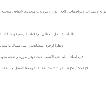
 ومميزات ومواصفات رائعة، انواع و موديلات متعددة، شفافة، منحنية، مر
توفر شاشة عرض LED الداخلية الحل المثالى للإعلانات الرقمية وبث الأحداث الحية والمسجلة،
ونظرا لوجود المشاهدين على مسافات متباينة من حيث البعد والقرب من شاشة العرض،
مخصص مميز ومريح للعين.
فان اضاءة الليد هى الأنسب حيث توفر صورة واضحة بجودة 
ووفقا لأفضل مسافة للمشاهد ومشهد تأثير العرض ، يتم اختيار دقة LED مختلفة P 2 / P 3/ p4 / p5 / p6.