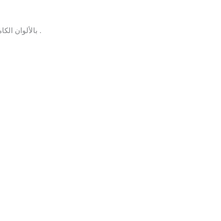
تستخدم شركات الترفيه أيضا المزيد والمزيد من جدران عرض الفيديو LED بالألوان الكاملة والتباين العالى وزمن الإستجابة السريع .