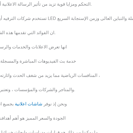
التحكم ومزايا قوية تزيد من تأثير الرسالة الاعلانية أو الخدمية أو المحتوى الظاهر على الشاشة.
ان الفوائد التي تقدمها هذه الشاشات لمستخدميها لا تتوقف عند حد معين.
انها تعرض الاعلانات والخدمات والرسا
خدمة بث الفيديوهات المباشرة والمسجلة مث
المنافسات الرياضية مما يزيد من شغف الحدث واثارته ، كما تعتبر وسيلة جذب رائعة فى المعارض ،
والمتاجر والشركات والمؤسسات ، وتعتبر حل مثالى لجذب انتباه المتعلم أو المتدرب.
ونحن إذ نوفر
شاشات اعلانية
بجميع انو
الجودة والسعر المميز هو أهم أهدافنا
ما يمكننا من ذلك هو قرارات ودراسات وابحاث خبرائنا ،