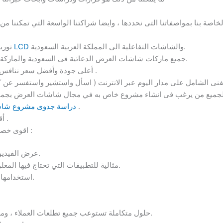
والشاشات التفاعلية الى المملكة العربية السعودية.
شاشات LCD
توري
جميع ماركات شاشات العرض الدعائية فى السعودية والماركة الخاصة بنا من أكبر مصانعنا بالصين.
أعلى جودة وأفضل سعر ننافس به غيرنا فى سوق لوحات الإعلانات .
لجميع من يرغب فى انشاء مشروع خاص به في مجال شاشات العرض بجميع 
شاملة لجميع العملاء .
دراسة جدوى مشروع شاشا
أقوى ضمان لأطول عدد من السنوات .
اقوى خصائص ، أعلى مزايا ، افضل مواصفات :
عرض الفيديو لمسافات طويلة وزوايا حادة للغاية.
مثالية للتطبيقات التي تحتاج فيها المعلومات أو البيانات إلى تحديث مستمر.
استخدامها في مجموعة متنوعة من التطبيقات.
حلول متكاملة تستوعب جميع تطلعات العملاء ، ومختلف بيئات التثبيت، وجميع المواقع.