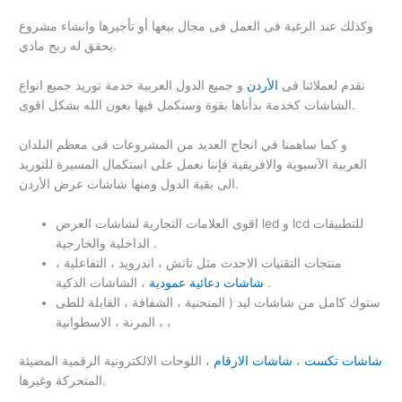
وكذلك عند الرغبة فى العمل فى مجال بيعها أو تأجيرها وانشاء مشروع
يحقق له ربح مادي.
نقدم لعملائنا فى
الأردن
و جميع الدول العربية خدمة توريد جميع انواع
الشاشات كخدمة بدأناها بقوة وسنكمل فيها بعون الله بشكل اقوى.
و كما ساهمنا في انجاح العديد من المشروعات فى معظم البلدان
العربية الآسيوية والافريقية فإننا نعمل على استكمال المسيرة للتوريد
الى بقية الدول ومنها شاشات عرض الأردن.
اقوى العلامات التجارية لشاشات العرض led و lcd للتطبيقات
الداخلية والخارجية .
منتجات التقنيات الاحدث مثل تاتش ، اندرويد ، التفاعلية ،
، الشاشات الذكية .
شاشات دعائية عمودية
ستوك كامل من شاشات ليد ( المنحنية ، الشفافة ، القابلة للطى
، المرنة ، الاسطوانية ،
شاشات تكست
،
شاشات الارقام
، اللوحات الالكترونية الرقمية المضيئة
المتحركة وغيرها.