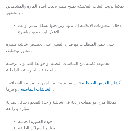
يمكننا تزويد البيئات المختلفة بمنتج مميز يجذب انتباه المارة والمشاهدين
والحضور .
إدخال المعلومات الاعلانية إما يدويا وبرمجتها بشكل مميز أو بث
الاعلان او الفيديو مباشرة .
نلبي جميع المتطلبات مع قدرة الفنيين على تخصيص شاشة مميزة
تتجاوز توقعاتك.
مجموعة كاملة من الشاشات النصية او حوائط الفيديو ، الرقمية
،المنحنية ، الخارجية ، الداخلية ،
أكشاك العرض التفاعلية
فلور ستاند بتقنية اللمس ، المرنة ، الشفافة ،
، وغيرها .
الشاشات التفاعلية
يمكننا مزج مواصفات رائعة فى شاشة واحدة لتقديم رسائل بصرية
مؤثرة و رائعة
جودة الصورة الحديثة
معايير استهلاك الطاقة