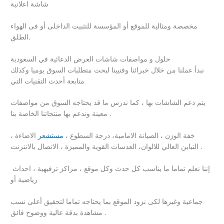
شاشة اعلانية
مخصصة ومثالية للموقع أو المؤسسة للتثبيت الداخلى أو فى الهواء
الطلق.
حلول و مواصفات شاشات العرض الدعائية في السعودية
نبدأ عملنا من خلال خبرائنا وفنيينا لبحث متطلبات السوق يوميا وكذلك
متابعة أحدث التقنيات التي
يتم دعم الشاشات بها ، كما ندرس ما قد يحتاجه السوق من مواصفات
معينة وندعم بها منتجاتنا الخاصة بنا .
خفة الوزن ، الصيانة الامامية، درجة السطوع ،
مستشعر
الاضاءة ،
التباين العالي للالوان، العدسات القوية والمميزة ، الاتصال بالانترنت .
إننا نعلم تماما ما يناسب كل حدث وكل موقع ، مراكز ترفيهية ، احداث
رياضية أو
جماعية وغيرها لكى نزود الموقع بما يحتاجه تماما لتحقيق أعلى نسب
مشاهدة بدقة عالية ووضوح فائق .