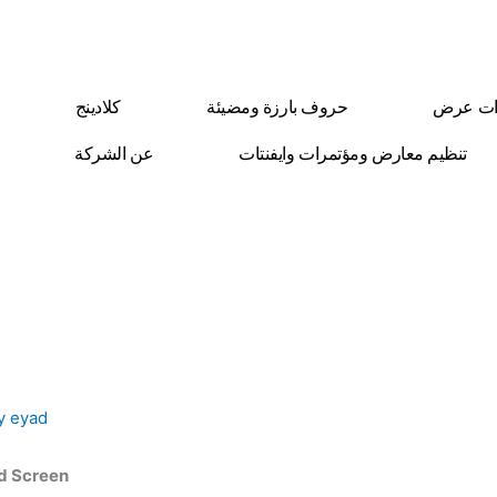
ات عرض
حروف بارزة ومضيئة
كلادينج
تنظيم معارض ومؤتمرات وايفنتات
عن الشركة
By
eyad
نبذة عن شاشات ش