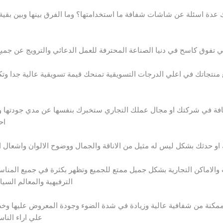
 عدة اسئلة عن شاشات شفافة ما استخدامتها؟ وما الفرق بينها وبين بقية 
وق كاسح في دنيا الصناعة المحترفة للعمل الدعائي والترويج عن جميع ا
تجاتك في اعلي الدرجات التسويقية تمنحك قيمة تسويقية عالية جدا وتكس
ة في شركتك او مجال عملك التجاري ستخبرك بنفسها عن مدي جودتها وك
اح
و حدثك بشكل ليس له مثيل من الاناقة والجمال ووضوح الالوان واشعال ا
والاماكن التجارية بشكل جميل ممتع للجميع وتظهر بكثرة في جميع المناس
الترفيهية والمعالم الس
مكنة من شفافية عالية وزيادة في شدة الضوء وجودة المعروض عليها وخص
علي اراء الناس