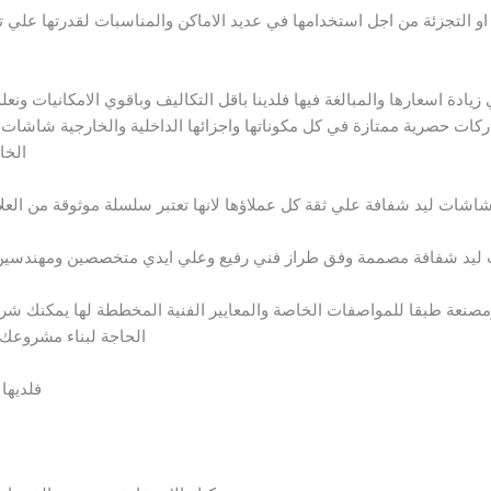
او التجزئة من اجل استخدامها في عديد الاماكن والمناسبات لقدرتها علي تو
ادة اسعارها والمبالغة فيها فلدينا باقل التكاليف وباقوي الامكانيات ون
اركات حصرية ممتازة في كل مكوناتها واجزائها الداخلية والخارجية شاشات
الخا
شات ليد شفافة علي ثقة كل عملاؤها لانها تعتبر سلسلة موثوقة من العلاما
يد شفافة مصممة وفق طراز فني رفيع وعلي ايدي متخصصين ومهندسين
 طبقا للمواصفات الخاصة والمعايير الفنية المخططة لها يمكنك شراء 
الحاجة لبناء مشروعك
فلديها