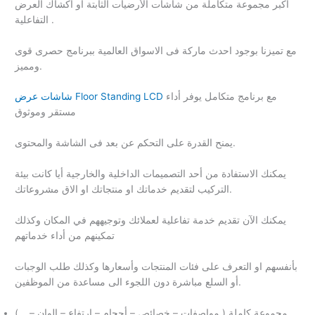
اكبر مجموعة متكاملة من شاشات الأرضيات الثابتة أو أكشاك العرض
التفاعلية .
مع تميزنا بوجود احدث ماركة فى الاسواق العالمية ببرنامج حصرى قوى
ومميز.
مع برنامج متكامل يوفر أداء
شاشات عرض Floor Standing LCD
مستقر وموثوق
يمنح القدرة على التحكم عن بعد فى الشاشة والمحتوى.
يمكنك الاستفادة من أحد التصميمات الداخلية والخارجية أيا كانت بيئة
التركيب لتقديم خدماتك او منتجاتك او الاق مشروعاتك.
يمكنك الآن تقديم خدمة تفاعلية لعملائك وتوجيههم في المكان وكذلك
تمكينهم من أداء خدماتهم
بأنفسهم او التعرف على فئات المنتجات وأسعارها وكذلك طلب الوجبات
أو السلع مباشرة دون اللجوء الى مساعدة من الموظفين.
مجموعة كاملة ( مواصفات – خصائص – أحجام – ارتفاع – الوان – .. )