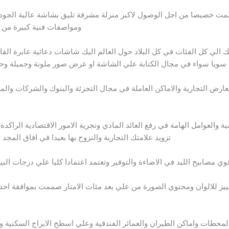
ت خصيصا من اجل الوصول لاكبر منزلة مشرفة تليق بشاشة عالية الجودة و
ومواصفات فنية كبيرة من 
الي كل الفئات في كل البلاد حول العالم اليك شاشات دعائية عابرة الق
سويا سواء في مجال الكتابة علي الشاشة او عرض صور ملونة وجميلة وح
رض التجارية والاماكن العاملة في مجال التجزئة والبنوك والشركات والمك
ية والعوامل الهامة في رفع العائد المادي وتجرية الامور الاقتصادية الرا
تزويد علامتك التجارية والنزوح بها بعيدا في افاق المجد
 مصابيح الليد في الاضاءة والتوفير وتعتمد اعتمادا كليا علي درجات البيك
للالوان ومحتوي الصورة من علي بعد مئات الامتار صممت بموافقة احدث ا
لمحطات واماكن الطيران والعمائر الفندقية وعلي اسطح الابراج السكنية 