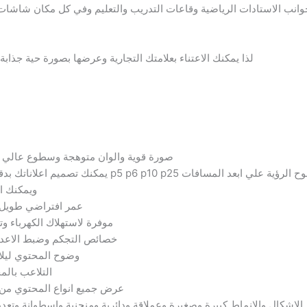
جوانب الاستادات الرياضية وقاعات التدريب والتعليم وفي كل مكان شاش
لذا يمكنك الاعتناء بعلامتك التجارية وعرضها بصورة حية جذ
صورة قوية والوان متوهجة وسطوع عالي وتب
تلفة حيث تتوافر p5 p6 p10 p25 من اجل شدة وضوح الرؤية علي ابعد المسافات
ويمكنك ا
عمر افتراضي طويل 
موفرة لاستهلاك الكهرباء و
خصائص التجكم وضبط الاعداد
وضوح المحتوي ليلا 
التلاعب بالم
عرض جميع انواع المحتوي من
 الاشكال والانماط كبيرة وصغيرة وعملاقة ودائرية ومنحنية واسطوانة و