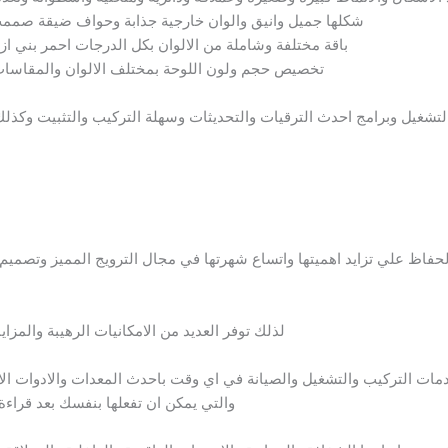
شكلها جميل وانيق والوان خارجية جذابة وحواف ضيقة صممت 
باقة مختلفة وشاملة من الالوان بكل الدرجات احمر بني 
تخصيص حجم ولون اللوحة بمختلف الالوان والمقاسات
لتشغيل وبرامج احدث الترقيات والتحديثات وسهلة التركيب والتثبيت وكذلك
اظ علي تزايد اهميتها واتساع شهرتها في مجال الترويج المميز وتصميم ا
لذلك توفر العديد من الامكانيات الرهيبة والمزاي
خدمات التركيب والتشغيل والصيانة في اي وقت باحدث المعدات والادوات الال
والتي يمكن ان تفعلها بنفسك بعد قراءة