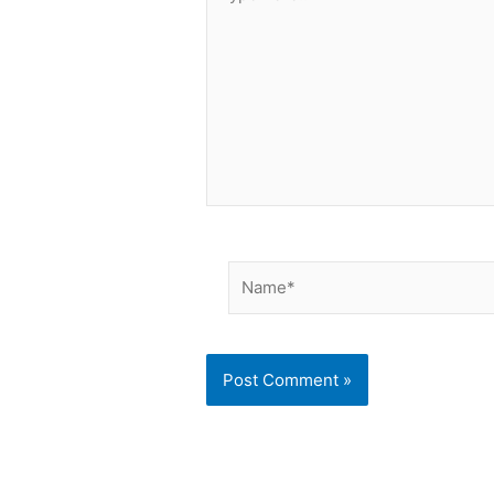
here..
Name*