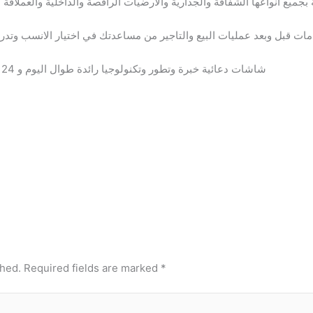
ميع انواعها الشفافة والجدارية والارضيات الراقصة والداخلية والعملاقة ا
ات قبل وبعد عمليات البيع والتاجير من مساعدتك في اختيار الانسب وتد
شاشات دعائية خبرة وتطور وتكنولوجيا رائدة طوال اليوم و 24 ساعة خبراء ومهندسون علي اعلي مستوي
shed.
Required fields are marked
*