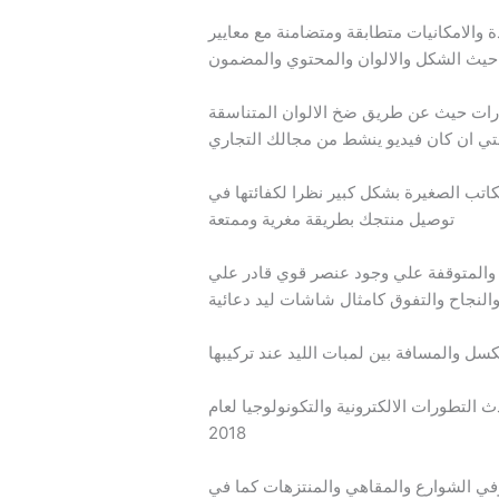
الامكانيات متطابقة ومتضامنة مع معايير
حيث الشكل والالوان والمحتوي والمضمون
ارات حيث عن طريق ضخ الالوان المتناسقة
تي ان كان فيديو ينشط من مجالك التجاري
اتب الصغيرة بشكل كبير نظرا لكفائتها في
توصيل منتجك بطريقة مغرية وممتعة
كدة والمتوقفة علي وجود عنصر قوي قادر علي
 والنجاح والتفوق كامثال شاشات ليد دعائية
سل والمسافة بين لمبات الليد عند تركيبها
لتطورات الالكترونية والتكونولوجيا لعام
2018
وفي الشوارع والمقاهي والمنتزهات كما في