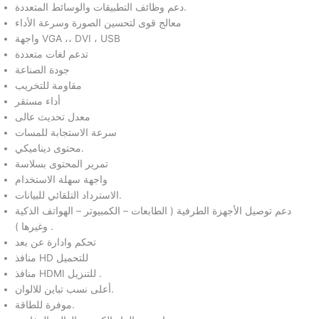
دعم وظائف التطبيقات والوسائط المتعددة.
معالج قوى لتحسين الصورة وسرعة الأداء
واجهة VGA ،، DVI ، USB
تدعم لغات متعددة
جودة الصناعة
مقاومة للتخريب
أداء مستقر
معدل تحديث عالى
سرعة الاستجابة للمسات
محتوى ديناميكي.
تمرير المحتوى بسلاسة
واجهة سهلة الاستخدام
الاسترداد التلقائي للبيانات.
دعم توصيل الأجهزة الطرفية ( الطابعات – الكمبيوتر – الهواتف الذكية
وغيرها ) .
تحكم وادارة عن بعد
منافذ HD للتحميل
منافذ HDMI للتنزيل .
أعلى نسب تباين للالوان.
موفرة للطاقة.