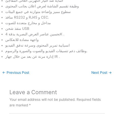
حماية ضد التيار الكهربى العالى المفاجئ
وظيفة تقسيم الشاشة لعرض اعلان بجانب المحتوى
سطوع مميز وإضاءة متوازنة في جميع البيئات
منافذ RS232 و RJ45 و CEC.
مداخل و مخارج متعددة للصوت
منفذ شحن USB
تحسين عناصر العرض البصرية بدقة 4K .
واجهة مضادة للانعكاس
انسيابية تمرير المحتوى وسرعة تدفق الفيديو
وظائف دعم تنسيقات الفيديو والصوت والصورة والرسوم.
إدارة مرنة عن بعد من خلال جهاز IR .
←
Previous Post
Next Post
→
Leave a Comment
Your email address will not be published.
Required fields
are marked
*