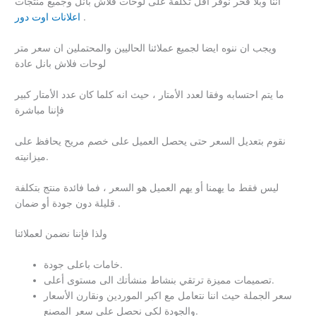
اننا وبلا فخر نوفر أقل تكلفة على لوحات فلاش بانل وجميع منتجات
.
اعلانات اوت دور
ويجب ان ننوه ايضا لجميع عملائنا الحاليين والمحتملين ان سعر متر
لوحات فلاش بانل عادة
ما يتم احتسابه وفقا لعدد الأمتار ، حيث انه كلما كان عدد الأمتار كبير
فإننا مباشرة
نقوم بتعديل السعر حتى يحصل العميل على خصم مريح يحافظ على
ميزانيته.
ليس فقط ما يهمنا أو يهم العميل هو السعر ، فما فائدة منتج بتكلفة
قليلة دون جودة أو ضمان .
ولذا فإننا نضمن لعملائنا
خامات باعلى جودة.
تصميمات مميزة ترتقي بنشاط منشأتك الى مستوى أعلى.
سعر الجملة حيث اننا نتعامل مع اكبر الموردين ونقارن الأسعار
والجودة لكى نحصل على سعر المصنع.