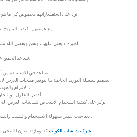
نرد على استفساراتهم بخصوص كل ما هو جد
مع عملائهم وكيفية الترويج لمنتجاتهم والوصول الى اكبر عدد من العملاء.
الخبرة لا يعلى عليها ، ونحن وبفضل الله نساعد الجميع ومن خلال خبرتنا التقنية الكبيرة.
نساعد الجميع على فهم خيارات التكنولوجيا المتاحة.
نساعد في الاستفادة من أحدث التقنيات وجعلها قابلة للتطبيق .
تصميم سلسلة التوريد الخاصة بنا لتوفير منتجات العرض لأي عميل وفي أي مكان وفي أي وقت.
الالتزام بالجودة العالية ، وتكنولوجيا العرض الرائدة .
أفضل الحلول ، والتجارب البصرية وحلول العرض المتميزة.
نركز على كيفية استخدام الأشخاص لشاشات العرض التى ن
بعد حيث تتميز بسهولة الاستخدام والتثبيت والتشغيل والتحكم عن بعد وكذلك سهولة الصيانة .
شركة شاشات الكويت
كنا ومازلنا بعون الله ف