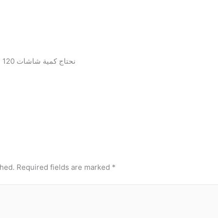
نحتاج كمية شاشات 120 شاشة لمدينة مكة المكرمة خلال اسبوعان من الان
shed.
Required fields are marked
*