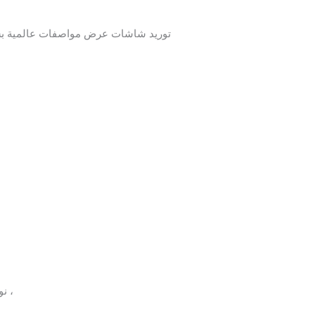
توريد شاشات عرض مواصفات عالمية بسعر
، تونس ، الجزائر ، المغرب ، ليبيا ، السودان ، فلسطين ، العراق ،
نو