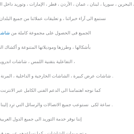
نستمع الى آراء خبرائنا ، و تعليقات عملائنا من جميع ال
الجميع فى الحصول على مجموعة كاملة من
شاشات
بأشكالها ، وطرزها وموديلاتها المتنوعة و أكشاك 
التفاعلية بتقنية اللمس ، شاشات اندرويد ، شاشات ويندوز ، شاشة اندرويد للسيارة ،
شاشات عرض كبيرة ، الشاشات الخارجية و الداخلية ، المرنة ، القابلة للطى ، الشفافة ، المنحنية وغيرها .
كما نوجه اهتمامنا الى الدعم الفنى الكامل عبر الانتر
24 ساعة لكى نستوعب جميع الاتصالات والرسائل التي ترِد إلينا سواء من عملائنا الدائمين أو المحتملين .
إننا نوفر خدمة التوريد الى جميع الدول العرب
و تصميمات الشاشات ، كما نساعدهم عن بعد في 