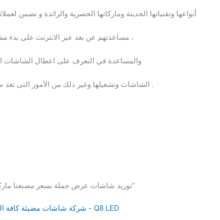
أنواعها وتقنياتها الحديثة وماركاتها الحصرية والرائدة و نضمن لعملا
مساعدتهم عن بعد عبر الانترنت على بدء مشروعاتهم ، والارتقاء بشركاتهم ومؤسساتهم ،
والمساعدة في التعرف على اعطال الشاشات ان 
الشاشات وتشغيلها وغير ذلك من الأمور التى تعد سببا فى الوصول الى المستوى الاعلى دائما .
2 thoughts on “توريد شاشات عرض جملة بسعر مصنعنا ماركات عالمية”
شركة شاشات مضيئة كافة الخدمات في الكويت توريد لجميع الدول - Q8 LED