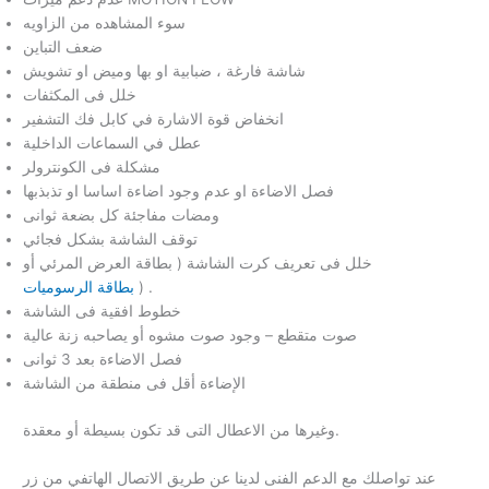
سوء المشاهده من الزاويه
ضعف التباين
شاشة فارغة ، ضبابية او بها وميض او تشويش
خلل فى المكثفات
انخفاض قوة الاشارة في كابل فك التشفير
عطل في السماعات الداخلية
مشكلة فى الكونترولر
فصل الاضاءة او عدم وجود اضاءة اساسا او تذبذبها
ومضات مفاجئة كل بضعة ثوانى
توقف الشاشة بشكل فجائي
خلل فى تعريف كرت الشاشة ( بطاقة العرض المرئي أو
) .
بطاقة الرسوميات
خطوط افقية فى الشاشة
صوت متقطع – وجود صوت مشوه أو يصاحبه زنة عالية
فصل الاضاءة بعد 3 ثوانى
الإضاءة أقل فى منطقة من الشاشة
وغيرها من الاعطال التى قد تكون بسيطة أو معقدة.
عند تواصلك مع الدعم الفنى لدينا عن طريق الاتصال الهاتفي من زر