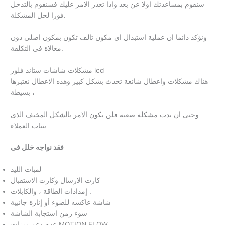
سنقوم بمساعدتك اولا عن بعد واذا تعذر الامر عليك فسنقوم بالتدخل
فورا لحل المشكلة.
ونؤكد دائما ان عملية استبدال اى مكون تالف تكون بمكون اصلى دون
مغالاة فى التكلفة.
مشكلات شاشات ستاند فلور lcd
هناك مشكلات واعطال شائعة تحدث بشكل كبير وهذه الاعطال نعتبرها
بسيطة ،
وحتى ان بدت مشكلة صعبة فلن يكون الامر بالشكل المخيف الذى
ينتاب العملاء
فقد نواجه خلل فى
لمبات الليد
كارت الارسال وكارت الاستقبال
إمدادات الطاقة ، والكابلات .
شاشة عاكسه للضوء أو إنارة جانبية
سوء زمن استجابة الشاشة
عدم دعم ميزات MOTION FLOW