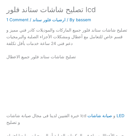
تصليح شاشات ستاند فلور lcd
bassem
/ By
ارضيات فلور ستاند
/
1 Comment
تصليح شاشات ستاند فلور جميع الماركات والموديلات كادر فني مميز و
قسم خاص للتعامل مع أعطال ومشكلات الأجزاء الصلبة والبرمجيات
دعم فنى 24 ساعة خدمات بأقل تكلفة
تصليح شاشات ستاند فلور جميع الاعطال
صيانة شاشات LED
خبرة الفنيين لدينا فى مجال صيانة شاشات lcd و
و تصليح
جميع الأعطال سواء فى المكونات الصلبة أو البرمجيات، وايضا اهتمام