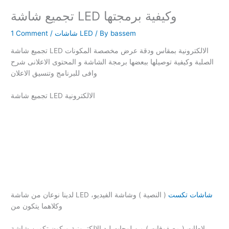
تجميع شاشة LED وكيفية برمجتها
bassem
/ By
شاشات LED
/
1 Comment
تجميع شاشة LED الالكترونية بمقاس ودقة عرض مخصصة المكونات
الصلبة وكيفية توصيلها ببعضها برمجة الشاشة و المحتوى الاعلانى شرح
وافى للبرنامج وتنسيق الاعلان
تجميع شاشة LED الالكترونية
شاشات تكست
( النصية ) وشاشة الفيديو،
لدينا نوعان من شاشة LED
وكلاهما يتكون من
بلاطات ( مصفوفات ) من لوحات ليد الإلكترونية ويكون تكوين شاشة