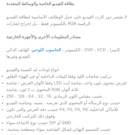
بطاقة الفيديو الخاصة والوسائط المتعددة
لا يقتصر دور كارت الفيديو على حمل الوظائف الأساسية لبطاقة الفيديو
بالكمبيوتر فقط ، بل إخراج إشارات RGB الرقمية .
مصادر المعلومات الأخرى والأجهزة الخارجية
الكمبيوتر ،
الحاسوب اللوحي
، الهاتف الذكي ، DVD ، VCD ، كاميرا
الفيديو وغيرها.
انواع لوحات ليد النصية والفيديو
تركيب شاشات الليد وفقا للبيئات الداخلية أو في الهواء الطلق.
وفقا لألوان العرض : شاشة LED لعرض محتوى بلون واحد، شاشة لبث
المحتوى ب 2 لون، شاشة RGB ثلاثة ألوان.
حسب مقياس اللون الرمادي: 16 ، 32 ، 64 ، 128 ، 256 .
حسب نوع الرسالة أو المحتوى الذي تعرضه : نصية، وشاشة الفيديو.
حسب دقة العرض والتى تكون P4, P5, P6, P8 للأماكن الداخلية،
وفوق ذلك للتركيب الخارجي.
حسب نوع الاضاءة سواء DIP أو SMD.
حسب التصميم النهائي لشكل الشاشة سواء مسطحة،منحنية،