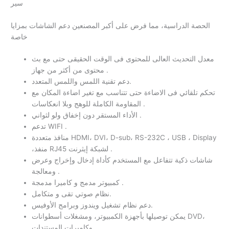
سير
الحصة الدراسية، مما فرض على أكبر المصنعين دعم الشاشات بمزايا
خاصة
معدل التحديث العالى للمحتوى فى الوقت الحقيقى حتى مع بث
محتوى من أكثر من جهاز .
دعم تقنية اللمس واللمس المتعدد.
تحكم تلقائي فى الاضاءة حتى تتناسب مع تغير اضاءة المكان مع
المقاومة الكاملة للوهج وبلا انعكاسات .
الأداء المستقر دون إخفاق ولو لثواني .
تدعم WIFI .
منافذ متعددة HDMI، DVI، D-sub، RS-232C ، USB ، Display
،منفذ RJ45 لشبكة إيثرنت .
شاشات ذكية تتفاعل مع المستخدم كأداة إدخال وإخراج وعرض
ومعالجة .
كمبيوتر مدمج و كاميرا مدمجة .
نظام صوتي تقى و متكامل.
دعم نظام تشغيل ويندوز وبرامج الأوفيس.
يمكن توصيلها بأجهزة الكمبيوتر، ومشغلات أسطوانات DVD،
وكاميرات المستندات.