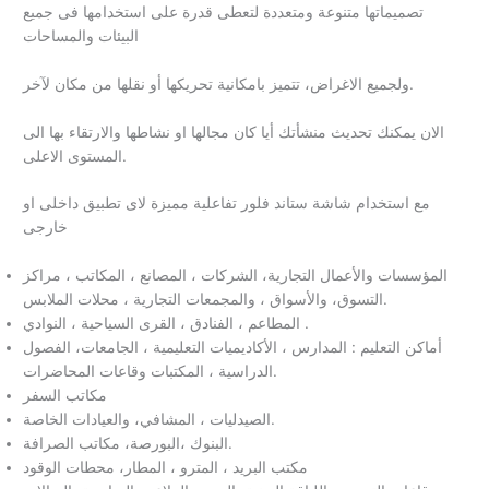
تصميماتها متنوعة ومتعددة لتعطى قدرة على استخدامها فى جميع
البيئات والمساحات
ولجميع الاغراض، تتميز بامكانية تحريكها أو نقلها من مكان لآخر.
الان يمكنك تحديث منشأتك أيا كان مجالها او نشاطها والارتقاء بها الى
المستوى الاعلى.
مع استخدام شاشة ستاند فلور تفاعلية مميزة لاى تطبيق داخلى او
خارجى
المؤسسات والأعمال التجارية، الشركات ، المصانع ، المكاتب ، مراكز
التسوق، والأسواق ، والمجمعات التجارية ، محلات الملابس.
المطاعم ، الفنادق ، القرى السياحية ، النوادي .
أماكن التعليم : المدارس ، الأكاديميات التعليمية ، الجامعات، الفصول
الدراسية ، المكتبات وقاعات المحاضرات.
مكاتب السفر
الصيدليات ، المشافي، والعيادات الخاصة.
البنوك ،البورصة، مكاتب الصرافة.
مكتب البريد ، المترو ، المطار، محطات الوقود