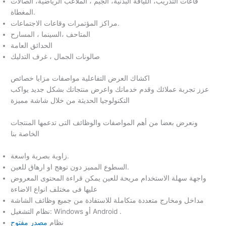
قاعات التدريب، اللياقة البدنية، الجيم ، الملاعب الرياضية، الصالات
المغطاة.
مراكز المؤتمرات وقاعات الاجتماعات.
المتاحف ،السينما ، المسارح
الحدائق العامة
صالونات الجمال ، غرف التدليك
اكشاك العرض التفاعلية مواصفات مزايا خصائص
عزز تجربة عملائك وقدم خدماتك واعرض منتجاتك بشكل جديد يواكب
التكنولوجيا الحديثة من خلال شاشة مميزة
ونعرض بعضا من أهم المواصفات والوظائف التى تدعمها المنتجات
الخاصة بنا
زاوية بصرية واسعة.
السطوع المميز دون توهج او ارهاق للعين.
واجهة سهلة الاستخدام مريحة للعين يمكن قراءة المحتوى المعروض
عليها فى مختلف انواع الاضاءة
مداخل ومخارج متعددة متكاملة للاستفادة من جميع وظائف الشاشة
نظام التشغيل: Windows أو Android .
نظام
مصدر مفتوح