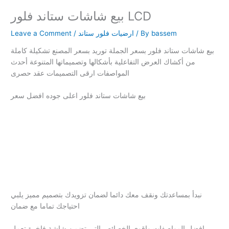
بيع شاشات ستاند فلور LCD
bassem
/ By
ارضيات فلور ستاند
/
Leave a Comment
بيع شاشات ستاند فلور بسعر الجملة توريد بسعر المصنع تشكيلة كاملة
من أكشاك العرض التفاعلية بأشكالها وتصميماتها المتنوعة أحدث
المواصفات ارقى التصميمات عقد حصرى
بيع شاشات ستاند فلور اعلى جوده افضل سعر
نبدأ بمساعدتك ونقف معك دائما لضمان تزويدك بتصميم مميز يلبي
احتياجك تماما مع ضمان
افضل المواصفات واقوى الخصائص التى تضمن شاشة فاخرة تعمل