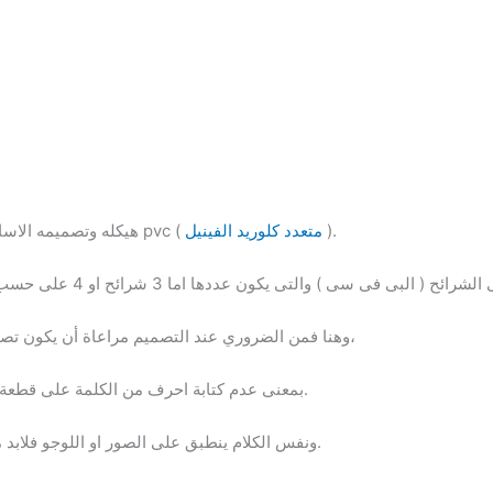
).
متعدد كلوريد الفينيل
هيكله وتصميمه الاساسى يتألف من الالمنيوم والحديد مع شرائح pvc (
وهنا فمن الضروري عند التصميم مراعاة أن يكون تصميم كل جزء من الاعلان على شريحة واحدة،
بمعنى عدم كتابة احرف من الكلمة على قطعة بى فى سى والجزء الاخر على قطعة اخرى.
ونفس الكلام ينطبق على الصور او اللوجو فلابد من طباعة أي جزء من الرسالة بتلك الكيفية.