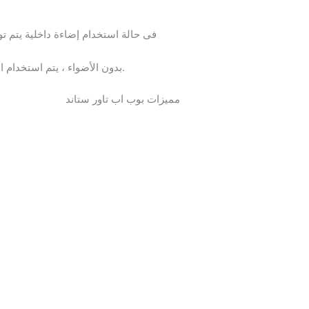
فى حالة استخدام إضاءة داخلية
يتم ت
بدون الأضواء ، يتم استخدام البوليستر المصنوع بطبقة من الساتان 350 ميكرون مع 250 ميكرون فوق الصفائح مما لا يسمح للضوء بالمرور.
مميزات بوب اب تاور ستاند