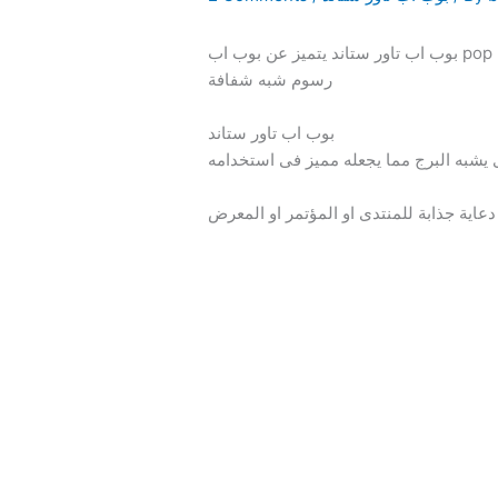
بوب اب تاور ستاند يتميز عن بوب اب pop up stand فى أنه على شكل برج، يتم طباعة الإعلان على شرائح pvc، يمكن توفير إضاءة داخلية باستخدام لوحات
رسوم شبه شفافة
بوب اب تاور ستاند