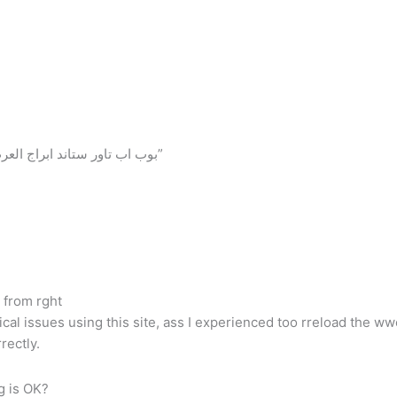
2 thoughts on “بوب اب تاور ستاند ابراج العرض الدعائية”
 from rght
al issues using this site, ass I experienced too rreload the ww
rectly.
g is OK?