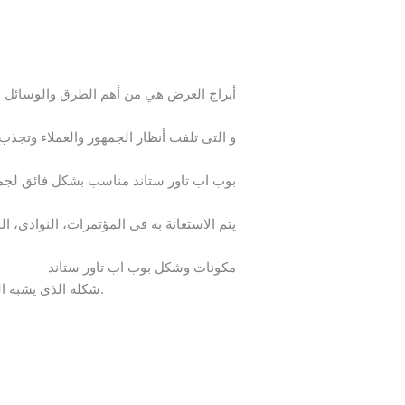
أبراج العرض هي من أهم الطرق والوسائل والأ
و التى تلفت أنظار الجمهور والعملاء وتجذب
بوب اب تاور ستاند
مناسب بشكل فائق لجميع 
يتم الاستعانة به فى المؤتمرات، النوادى، 
مكونات وشكل بوب اب تاور ستاند
شكله الذى يشبه البرج يجعله مميز ذو مظهر جميل وهذا ايضا يمكننا من عرض الشعارات او الخدمات او البيانات بجميع الزوايا والاتجاهات.