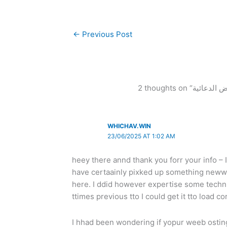
←
Previous Post
WHICHAV.WIN
23/06/2025 AT 1:02 AM
heey there annd thank you forr your info – I
have certaainly pixked up something neww
here. I ddid however expertise some technic
ttimes previous tto I could get it tto load cor
I hhad been wondering if yopur weeb ostin