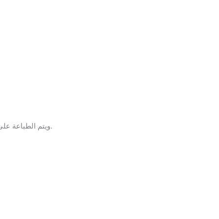
ويتم الطباعة على الشرائح ( البى فى سى ) والتى يكون عددها اما 3 شرائح او 4 على حسب مقاس وارتفاع ستاند العرض بوب اب تاور.