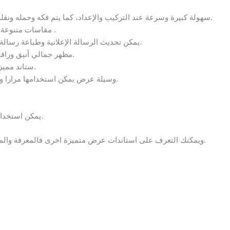
سهولة كبيرة وسرعة عند التركيب والإعداد، كما يتم فكه وحمله ونقله إلى مكان او حدث آخر دون مجهود.
مقاسات متنوعة ويمكن التحكم بها من ناحية الارتفاع .
يمكن تحديث الرسالة الإعلانية وطباعة رسالة اخرى وحملها على الاستاند بسهولة.
مظهر جمالي أنيق وراقى يجذب الانتباه الى اللوحة الاعلانية.
ستاند مميز عالي التأثير على العملاء والجمهور.
وسيلة عرض يمكن استخدامها مرارا وتكرارا في مناسبات وأحداث متعددة.
يمكن استخدام أكثر من برج بجانب بعضهم البعض.
ويمكنك التعرف على استاندات عرض متميزة اخرى فالمعرفة والمقارنة هما من يساعدنا فى اختيار ما يناسبنا.