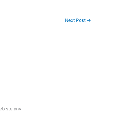
Next Post
→
eb ste any