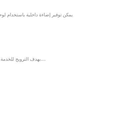
بهدف الترويج للخدمة او المنتج او الماركة او الاعلان عن المشروع او الشركة او المؤسسة وعمل دعاية جذابة للمنتدى او المؤتمر او المعرض….