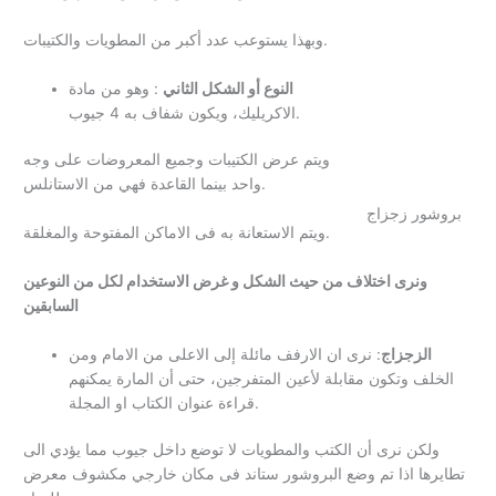
وبهذا يستوعب عدد أكبر من المطويات والكتيبات.
النوع أو الشكل
الثاني
: وهو من مادة
الاكريليك، ويكون شفاف به 4 جيوب.
ويتم عرض الكتيبات وجميع المعروضات على وجه
واحد بينما القاعدة فهي من الاستانلس.
بروشور زجزاج
ويتم الاستعانة به فى الاماكن المفتوحة والمغلقة.
ونرى اختلاف من حيث الشكل و غرض الاستخدام لكل من النوعين
السابقين
الزجزاج
: نرى ان الارفف مائلة إلى الاعلى من الامام ومن
الخلف وتكون مقابلة لأعين المتفرجين، حتى أن المارة يمكنهم
قراءة عنوان الكتاب او المجلة.
ولكن نرى أن الكتب والمطويات لا توضع داخل جيوب مما يؤدي الى
تطايرها اذا تم وضع البروشور ستاند فى مكان خارجي مكشوف معرض