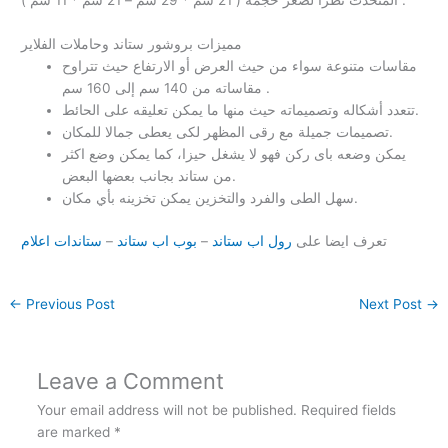
المتحدث نظرا لصغر حجمه ( 21 سم * 29 سم – 21 سم * 11 سم ) .
مميزات بروشور ستاند وحاملات الفلاير
مقاسات متنوعة سواء من حيث العرض أو الارتفاع حيث تتراوح
مقاساته من 140 سم إلى 160 سم .
تتعدد أشكاله وتصميماته حيث منها ما يمكن تعليقه على الحائط.
تصميمات جميلة مع رقى المظهر لكى يعطى جمالا للمكان.
يمكن وضعه باى ركن فهو لا يشغل حيزا، كما يمكن وضع اكثر
من ستاند بجانب بعضها البعض.
سهل الطى والفرد والتخزين يمكن تخزينه بأي مكان.
تعرف ايضا على
رول اب ستاند
–
بوب اب ستاند
–
ستاندات اعلام
←
Previous Post
Next Post
→
Leave a Comment
Your email address will not be published.
Required fields
are marked
*