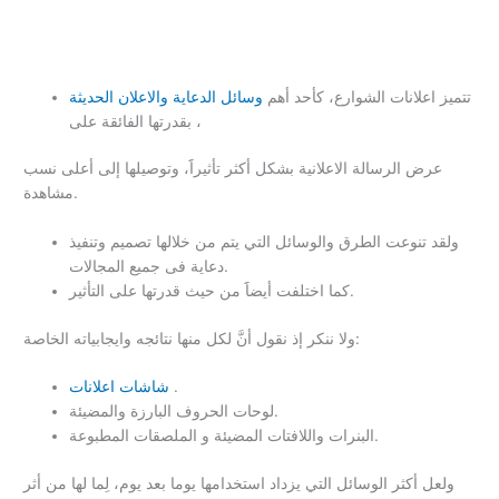
تتميز اعلانات الشوارع، كأحد أهم
وسائل الدعاية والاعلان الحديثة
، بقدرتها الفائقة على
عرض الرسالة الاعلانية بشكل أكثر تأثيراََ، وتوصيلها إلى أعلى نسب
مشاهدة.
ولقد تنوعت الطرق والوسائل التي يتم من خلالها تصميم وتنفيذ
دعاية فى جميع المجالات.
كما اختلفت أيضاََ من حيث قدرتها على التأثير.
ولا ننكر إذ نقول أنَّ لكل منها نتائجه وايجابياته الخاصة:
.
شاشات اعلانات
لوحات الحروف البارزة والمضيئة.
البنرات واللافتات المضيئة و الملصقات المطبوعة.
ولعل أكثر الوسائل التي يزداد استخدامها يوما بعد يوم، لِما لها من أثر