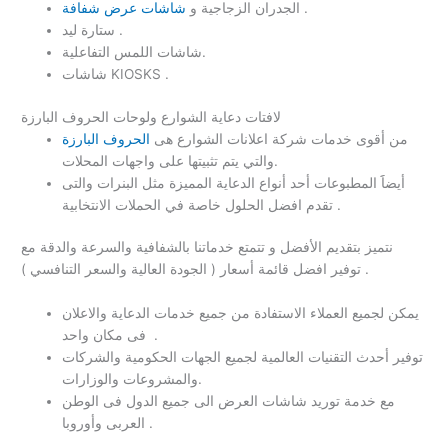
.
الجدران الزجاجية و
شاشات عرض شفافة
ستارة ليد .
شاشات اللمس التفاعلية.
شاشات KIOSKS .
لافتات دعاية الشوارع ولوحات الحروف البارزة
من أقوى خدمات شركة اعلانات الشوارع هى
الحروف البارزة
والتي يتم تثبيتها على واجهات المحلات.
أيضاََ المطبوعات أحد أنواع الدعاية المميزة مثل البنرات والتى
تقدم افضل الحلول خاصة في الحملات الانتخابية .
نتميز بتقديم الأفضل و تتمتع خدماتنا بالشفافية والسرعة والدقة مع
توفير افضل قائمة أسعار ( الجودة العالية والسعر التنافسي ) .
يمكن لجميع العملاء الاستفادة من جميع خدمات الدعاية والاعلان
فى مكان واحد .
توفير أحدث التقنيات العالمية لجميع الجهات الحكومية والشركات
والمشروعات والوزارات.
مع خدمة توريد شاشات العرض الى جميع الدول فى الوطن
العربى وأوروبا .