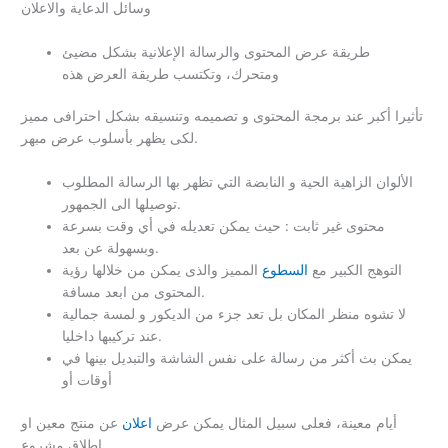
وسائل الدعاية والاعلان
طريقة عرض المحتوى والرسالة الإعلانية بشكل مضيئ
ومتحرك، وتكتسب طريقة العرض هذه
تأثيرا أكبر عند برمجة المحتوى و تصميمه وتنسيقه بشكل احترافى مميز
لكى يظهر بأسلوب عرض مبهر.
الألوان الزاهية الحية و النابضة التي تظهر بها الرسالة المطلوب
توصيلها الى الجمهور.
محتوى غير ثابت : حيث يمكن تعديله في أي وقت بسرعة
وبسهولة عن بعد.
التوهج الكبير مع
السطوع
المميز والذى يمكن من خلالها رؤية
المحتوى من ابعد مسافة.
لا تشوه منظر المكان بل تعد جزء من الديكور و لمسة جمالية
عند تركيبها داخليا.
يمكن بث أكثر من رسالة على نفس الشاشة والتبديل بينها في
أوقات أو
أيام معينة، فعلى سبيل المثال يمكن عرض
اعلان
عن منتج معين او
اطلاق مشروع