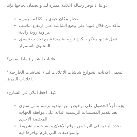
وإننا اذ نوفر رسالة اعلانية مميزة لك و لضمان نجاحها فإننا:
نختار مكان حيوى به كثافة مرورية.
نتأكد من خلال فنيينا على وضع الشاشة على ارتفاع مناسب
بزاوية رؤية رائعة.
عمل فيديو مبتكر بفكرة ترويجية مبدعة مع تحديث تنسيق
المحتوى باستمرار .
اعلانات الشوارع ماذا تسمى؟
تسمى اعلانات الشوارع شاشات الاعلانات ليد / الشاشات الخارجية /
اعلانات الطرق.
كيف احط اعلان في الشارع؟
يجب أولاََ الحصول على ترخيص من البلدية برسم مالي سنوي
بعد تقديم المستندات الرسمية الدالة على موافقة الجهات
المختصة الأخرى.
تحدد البلدية في الترخيص موقع الإعلان ومساحته والشروط
والمواصفات التي يلزم توافرها فيه