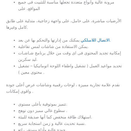
مرونة عالية وأنواع متعددة تجعلها مناسبة للتثبيت فى جميع
المواقع، على
الأرضيات مباشرة، على حامل، على واجهة زجاجية، متدلية على طابق
كامل وغيرها.
يمكنك من إدارتها والتحكم بها عن بعد.
الاتصال اللاسلكي
يمكن الاستفادة من شاشات لمس تفاعلية.
إمكانية تجديد المحتوى فى اى وقت من خلال برنامج شـاشـات
ليد سكرين.
تحديد مواعيد العمل ( تشغيل واطفاء اللوحة اتوماتيكيا – تشغيل
محتوى معين ) .
نقدم علامة تجارية مميزة ، لوحات رقمية وشاشات عرض أعلى جودة
واقوى إمكانات .
تتميز بموثوقية بأعلى مستوى.
سطوع عالي مميز دون توهج .
استهلاك طاقة منخفض كما أنها صديقة للبيئة.
نسبة تحديث عالية و زمن استجابة سريع.
جودة عالية وأداء مستقر رائع.