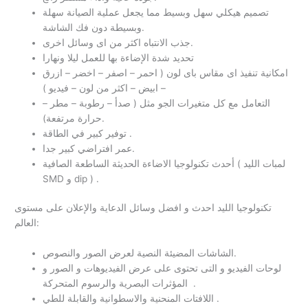
تصميم هيكلي سهل وبسيط مما يجعل عملية الصيانة سهلة
وبسيطة دون فك الشاشة.
جذب الانتباه اكثر من اى وسائل اخرى.
تحديد شدة الإضاءة بها للعمل ليلا ونهارا
امكانية تنفيذ اى مقاس باى لون ( احمر – اصفر – اخضر – ازرق
– ابيض – اكثر من لون – فيديو )
التعامل مع كل متغيرات الجو مثل ( صدأ – رطوبة – مطر –
حرارة مرتفعة).
توفير كبير في الطاقة .
عمر افتراضي كبير جدا.
أحدث تكنولوجيا الاضاءة الحديثة الساطعة الصافية ( لمبات الليد
SMD و dip ) .
تكنولوجيا الليد احدث و افضل وسائل الدعاية والإعلان على مستوى
العالم:
الشاشات المضيئة النصية لعرض الصور والنصوص.
لوحات الفيديو و التى تحتوى على عرض الفيديوهات و الصور و
المؤثرات البصرية والرسوم المتحركة .
اللافتات المنحنية والاسطوانية والقابلة للطي .