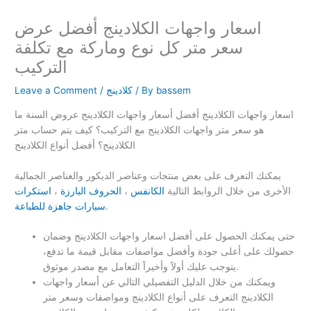
اسعار واجهات الكلادينج أفضل عرض
سعر متر كل نوع وماركة مع تكلفة
التركيب
bassem
/ By
كلادينج
/
Leave a Comment
اسعار واجهات الكلادينج أفضل أسعار واجهات الكلادينج عروض السنة ما
هو سعر متر واجهات الكلادينج مع التركيب؟ كيف يتم حساب متر
الكلادينج؟ أفضل أنواع الكلادينج
يمكنك التعرف على بعض منتجات وعناصر الديكور والعناصر الجمالية
الأخرى من خلال الروابط التالية
الكانفس
،
الحروف البارزة
،
استكرات
.
سيارات جاهزة للطباعة
حتى يمكنك الحصول على أفضل اسعار واجهات الكلادينج وضمان
حصولك على أعلى جودة وأفضل مواصفات مقابل قيمة ما تدفع،
يتوجب عليك أولاََ وأخيراََ التعامل مع مصدر موثوق.
ويمكنك من خلال الدليل التفصيلي التالي عن أسعار واجهات
الكلادينج التعرف على أنواع الكلادينج ومواصفات وسعر متر