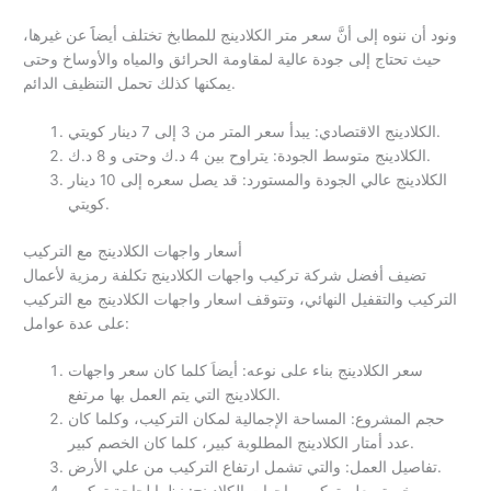
ونود أن ننوه إلى أنَّ سعر متر الكلادينج للمطابخ تختلف أيضاََ عن غيرها،
حيث تحتاج إلى جودة عالية لمقاومة الحرائق والمياه والأوساخ وحتى
يمكنها كذلك تحمل التنظيف الدائم.
الكلادينج الاقتصادي: يبدأ سعر المتر من 3 إلى 7 دينار كويتي.
الكلادينج متوسط الجودة: يتراوح بين 4 د.ك وحتى و 8 د.ك.
الكلادينج عالي الجودة والمستورد: قد يصل سعره إلى 10 دينار
كويتي.
أسعار واجهات الكلادينج مع التركيب
تضيف أفضل شركة تركيب واجهات الكلادينج تكلفة رمزية لأعمال
التركيب والتقفيل النهائي، وتتوقف اسعار واجهات الكلادينج مع التركيب
على عدة عوامل:
سعر الكلادينج بناء على نوعه: أيضاَ كلما كان سعر واجهات
الكلادينج التي يتم العمل بها مرتفع.
حجم المشروع: المساحة الإجمالية لمكان التركيب، وكلما كان
عدد أمتار الكلادينج المطلوبة كبير، كلما كان الخصم كبير.
تفاصيل العمل: والتي تشمل ارتفاع التركيب من علي الأرض.