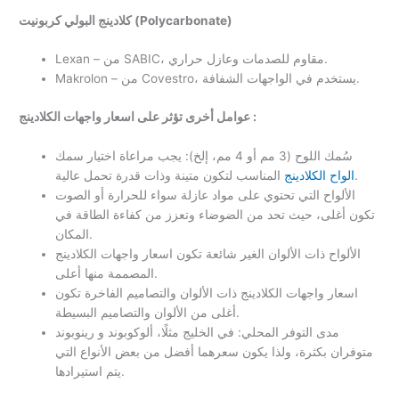
كلادينج البولي كربونيت (Polycarbonate)
Lexan – من SABIC، مقاوم للصدمات وعازل حراري.
Makrolon – من Covestro، يستخدم في الواجهات الشفافة.
عوامل أخرى تؤثر على اسعار واجهات الكلادينج :
سُمك اللوح (3 مم أو 4 مم، إلخ): يجب مراعاة اختيار سمك
المناسب لتكون متينة وذات قدرة تحمل عالية.
الواح الكلادينج
الألواح التي تحتوي على مواد عازلة سواء للحرارة أو الصوت
تكون أغلى، حيث تحد من الضوضاء وتعزز من كفاءة الطاقة في
المكان.
الألواح ذات الألوان الغير شائعة تكون اسعار واجهات الكلادينج
المصممة منها أعلى.
اسعار واجهات الكلادينج ذات الألوان والتصاميم الفاخرة تكون
أغلى من الألوان والتصاميم البسيطة.
مدى التوفر المحلي: في الخليج مثلًا، ألوكوبوند و رينوبوند
متوفران بكثرة، ولذا يكون سعرهما أفضل من بعض الأنواع التي
يتم استيرادها.