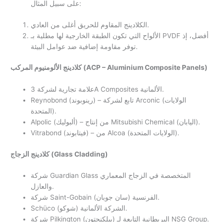
على سبيل المثال:
الكلادينج المقاوم للحريق أغلى من العادي.
الألواح التي تكون الطبقة الخارجية لها مطلية بـ PVDF أفضل، إذ
توفر مقاومة إضافية ضد عوامل البيئة.
كلادينج الألومنيوم المركب (ACP – Aluminium Composite Panels)
علامة تجارية لشركة 3A Composites الألمانية.
Reynobond (رينوبوند) – تابع لشركة Arconic (الولايات
المتحدة).
Alpolic (ألبوليك) – من إنتاج Mitsubishi Chemical (اليابان).
Vitrabond (فيتابوند) – من Alcoa (الولايات المتحدة).
كلادينج الزجاج (Glass Cladding)
شركة Guardian Glass المتخصصة في الزجاج المعماري
والعازل.
شركة Saint-Gobain (سان جوبان) الفرنسية.
Schüco (شوكو) الشركة الألمانية.
شركة Pilkington (بيلكنجتون) البريطانية التابعة لـ NSG Group.