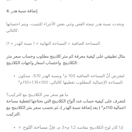
4. إضافة نسبة هدر
وتحدث نسبة هدر نتيجة القص وثني بعض الأجزاء للتثبيت، ويتم احتسابها
كالتالي:
(نسبة الهدر + 1 ) × المساحة الصافية = المساحة النهائية.
مثال تطبيقي على كيفية معرفة كم متر كلادينج مطلوب وحساب سعر متر
الكلادينج واحتساب اسعار واجهات الكلادينج:
لنفترض أنَّ المساحة الصافية 100 م² ونسبة الهدر 10%، ستكون
المساحة الإجمالية المطلوب تغطيتها كالتالي: 100×1.10=110م².
ما هو سعر متر الكلادينج مع التركيب؟
لنتعرف على كيفية حساب عدد ألواح الكلادينج التي نحتاجها لتغطية مساحة
اجمالية 110م² ( بعد إضافة نسبة الهدر )، ثم نحسب سعر متر الكلادينج مع
التركيب.
مساحة اللوح
=
إذا كان لوح الكلادينج مقاسه 1.2 م×3 م، فإنَّ