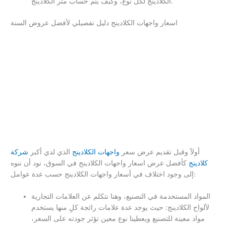
الكلادينج لكل نوع، وكيف يتم حساب متر الكلادينج.
اسعار واجهات الكلادينج دليل تفصيلي لأفضل عروض السنة
أولاََ وقبل تقديم عرض سعر
واجهات الكلادينج
الذي لدي أكبر
شركة
كلادينج
كأفضل عرض اسعار واجهات الكلادينج في السوق، نود أن ننوه
إلى وجود اختلاف في أسعار واجهات الكلادينج حسب عدة عوامل:
المواد المستخدمة في التصنيع، وهنا نتكلم عن العلامات التجارية
لألواح الكلادينج: حيث يوجد عدة علامات رائجة كلِِ منها يستخدم
مواد معينة للتصنيع ويعطينا نوع معين تؤثر جودته على السعر،