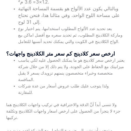
م².
1.2
×
3
=
3.6
وبالتالي يكون عدد الألواح هو بقسمة
المساحة النهائية
على
مساحة اللوح الواحد، وفي مثالنا هذا، فنحن نحتاج
إلى 31 لوح.
بعد تحديد عدد الألواح المطلوب استخدامها، يتم اختيار نوع
وماركة الكلادينج المطلوب، ثم تحديد سعره مع أفضل اماكن بيع
الواح الكلادينج في الكويت والتي يمكنك تحديد أنسبها للتعامل.
​ارخص سعر كلادينج كم سعر متر الكلادينج واجهات؟
يعتبر ارخص سعر كلادينج هو ما يمكنك الحصول عليه لكي يناسب
ميزانيتك مع الحفاظ على الجودة، ولا يتم ذلك إلا من خلال شركة
متخصصة وخبراء متخصصون ينمنهم تزويدك بسعر لا يقبل
المنافسة.
ولذا يتوجب عليك طلب عروض أسعار من عدة شركات
للمقارنة.
ولا تنسى أبداََ أنَّ الدقة والاحترافية في تركيب واجهات الكلادينج هما
جزء لا يتجزأ من الحصول على ارخص اسعار واجهات الكلادينج وتكلفة
تركيبها.
ويتوجب أن نشير إلى ضرورة التواصل مع الشركة لفهم مزيد من