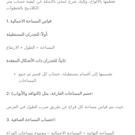
تغطيتها بالألواح، وإليك شرح عملي بالأمثلة عن كيفية حساب متر
الكلادينج بالخطوات:
1. قياس المساحة الاجمالية:
أولاََ: للجدران المستطيلة:
المساحة = الطول × الارتفاع
ثانياََ: للجدران ذات الأشكال المعقدة:
تقسيمها إلى أقسام مستطيلة، حساب كل قسم ثم جمع
المساحات.
2. خصم المساحات الفارغة، مثل (النوافذ والأبواب):
حيث يتم قياس مساحة كل فراغ عن طريق ضرب الطول في العرض.
3. احتساب المساحة الصافية:
المساحة النهائية = المساحة الإجمالية – مجموع مساحات الفراغ