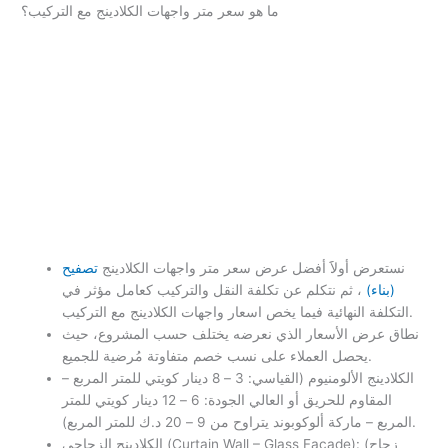
ما هو سعر متر واجهات الكلادينج مع التركيب؟
نستعرض أولاََ أفضل عرض سعر متر واجهات الكلادينج
تصفيح
(بناء)
، ثم نتكلم عن تكلفة النقل والتركيب كعامل مؤثر في
التكلفة النهائية فيما يخص اسعار واجهات الكلادينج مع التركيب.
نطاق عرض الأسعار الذي نعرضه يختلف حسب المشروع، حيث
يحصل العملاء على نسب خصم متفاوتة مُرضية للجميع.
الكلادينج الألومنيوم (القياسي: 3 – 8 دينار كويتي للمتر المربع –
المقاوم للحريق أو العالي الجودة: 6 – 12 دينار كويتي للمتر
المربع – ماركة ألوكوبوند يتراوح من 9 – 20 د.ك للمتر المربع).
الكلادينج الزجاجي (Curtain Wall – Glass Facade): (زجاج