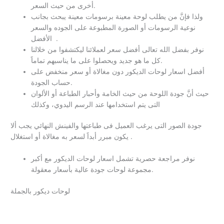
أخرى من حيث السعر.
ولذا فإنَّ من يطلب لوحة معينة برسومات معينة يبحث بجانب
نوعية الرسومات أو الصورة المطبوعة على الجوده والسعر
الأفضل .
نوفر بفضل الله تعالى أفضل سعر لعملائنا ليكتشفوا من خلالنا
كل ما هو جديد ويحصلوا على ما يناسبهم تماماََ.
أفضل اسعار لوحات الديكور دون مغالاة أو سعر منخفض على
حساب الجودة.
حيث أنَّ جودة اللوحة من حيث الخامة وأحبار الطباعة أو الألوان
التى يتم استخدامها عند الرسم اليدوي، وكذلك
جودة الصور التى يرغب العميل فى طباعتها والفينش النهائي يجب ألا
يكون مبرر أبداََ لسعر به مغالاة أو استغلال .
نوفر مراجعة حصرية تشمل اسعار لوحات الديكور مع أكبر
مجموعة لوحات جودة عالية بأسعار معقولة.
لوحات ديكور بالجملة