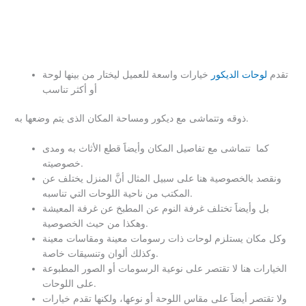
تقدم
لوحات الديكور
خيارات واسعة للعميل ليختار من بينها لوحة
أو أكثر تناسب
ذوقه وتتماشى مع ديكور ومساحة المكان الذى يتم وضعها به.
كما تتماشى مع تفاصيل المكان وأيضاََ قطع الأثاث به ومدى
خصوصيته.
ونقصد بالخصوصية هنا على سبيل المثال أنَّ المنزل يختلف عن
المكتب من ناحية اللوحات التي تناسبه.
بل وأيضاََ تختلف غرفة النوم عن المطبخ عن غرفة المعيشة
وهكذا من حيث الخصوصية.
وكل مكان يستلزم لوحات ذات رسومات معينة ومقاسات معينة
وكذلك ألوان وتنسيقات خاصة.
الخيارات هنا لا تقتصر على نوعية الرسومات أو الصور المطبوعة
على اللوحات.
ولا تقتصر أيضاََ على مقاس اللوحة أو نوعها، ولكنها تقدم خيارات