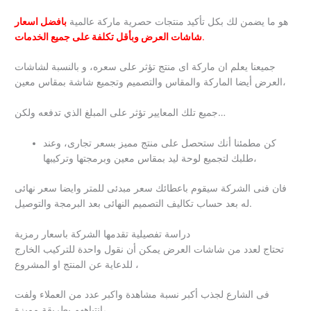
هو ما يضمن لك بكل تأكيد منتجات حصرية ماركة عالمية
بافضل اسعار
.
شاشات العرض وبأقل تكلفة على جميع الخدمات
جميعنا يعلم ان ماركة اى منتج تؤثر على سعره، و بالنسبة لشاشات
العرض أيضا الماركة والمقاس والتصميم وتجميع شاشة بمقاس معين،
جميع تلك المعايير تؤثر على المبلغ الذي تدفعه ولكن…
كن مطمئنا أنك ستحصل على منتج مميز بسعر تجارى، وعند
طلبك لتجميع لوحة ليد بمقاس معين وبرمجتها وتركيبها،
فان فنى الشركة سيقوم باعطائك سعر مبدئى للمتر وايضا سعر نهائى
له بعد حساب تكاليف التصميم النهائى بعد البرمجة والتوصيل.
دراسة تفصيلية تقدمها الشركة باسعار رمزية
تحتاج لعدد من شاشات العرض يمكن أن نقول واحدة للتركيب الخارج
للدعاية عن المنتج او المشروع ،
فى الشارع لجذب أكبر نسبة مشاهدة واكبر عدد من العملاء ولفت
انتباههم بطريقة مميزة،