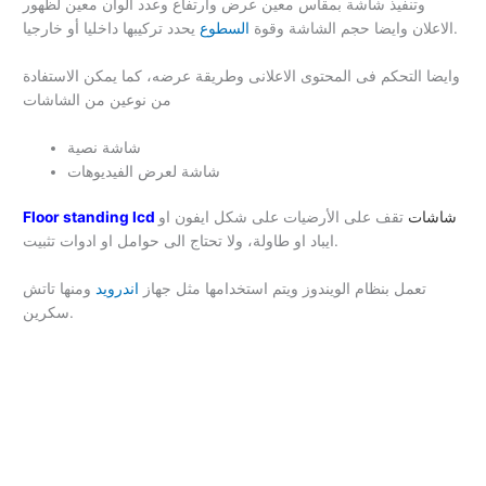
وتنفيذ شاشة بمقاس معين عرض وارتفاع وعدد الوان معين لظهور
يحدد تركيبها داخليا أو خارجيا.
الاعلان وايضا حجم الشاشة وقوة
السطوع
وايضا التحكم فى المحتوى الاعلانى وطريقة عرضه، كما يمكن الاستفادة
من نوعين من الشاشات
شاشة نصية
شاشة لعرض الفيديوهات
شاشات
تقف على الأرضيات على شكل ايفون او
Floor standing lcd
ايباد او طاولة، ولا تحتاج الى حوامل او ادوات تثبيت.
تعمل بنظام الويندوز ويتم استخدامها مثل جهاز
اندرويد
ومنها تاتش
سكرين.