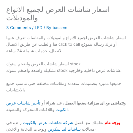
اسعار شاشات العرض لجميع الانواع
والموديلات
3 Comments
/
LED
/ By
bassem
اسعار شاشات العرض لجميع الانواع والموديلات والمقاسات تعرف عليها
هنا والطلب عن طريق الاتصال click to call أو ترك رسالة بنموذج
الاتصال، خدمات شاملة 24 ساعة
اسعار شاشات العرض واضخم ستوك stock
تشكيلة واسعة واضخم ستوك stock شاشات عرض داخلية وخارجية،
جميعها مميزة بتصميمات متعددة ومقاسات مختلفة حتى تناسب جميع
الاحتياجات،
و
تتماشى مع اى ميزانية يضعها العميل،
عند
شراء
أو
تأجير شاشات عرض
واللافتات المتحركة والمضيئة.
الكويت
بوجه عام
تعاملك مع افضل
شركة شاشات عرض بالكويت
رائدة في
ولوحات الدعاية والاعلان،
مجالات
شاشات ليد سكرين