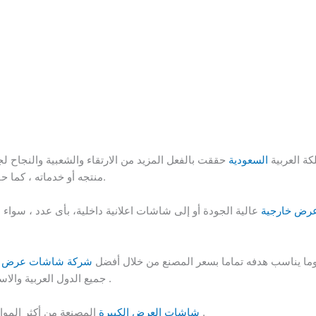
كة العربية
السعودية
حققت بالفعل المزيد من الارتقاء والشعبية والنجاح لج
منتجه أو خدماته ، كما حققت اعلى مستويات النجاح لجميع الاحداث.
رض خارجية
عالية الجودة أو إلى شاشات اعلانية داخلية، بأى عدد ، سواء
وما يناسب هدفه تماما بسعر المصنع من خلال أفضل
شركة شاشات عرض
و
جميع الدول العربية والاسيوية والأوروبية بأعلى جودة وأقوى ضمانات .
المصنعة من أكثر المواد متانة وأحدث التقنيات التكنولوجية .
شاشات العرض الكبيرة