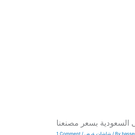
 السعودية بسعر مصنعنا
bass
/ By
شاشات عرض
/
1 Comment