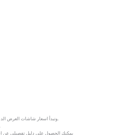
وتبدأ اسعار شاشات العرض الدعائية فى السعودية، سعر شاشات التلفزيون في السعودية من 400 ريال سعودي (ما يعادل 106 دولار أمريكي).
بينما يتراوح سعر متر شاشات الليد في السعودية من 
يمكنك الحصول على دليل تفصيلي عن اسع