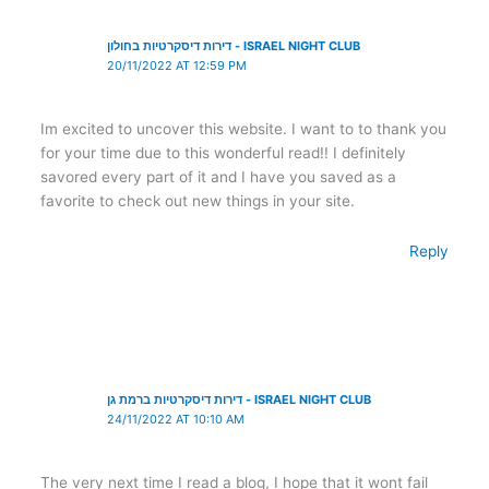
דירות דיסקרטיות בחולון - ISRAEL NIGHT CLUB
20/11/2022 AT 12:59 PM
Im excited to uncover this website. I want to to thank you
for your time due to this wonderful read!! I definitely
savored every part of it and I have you saved as a
favorite to check out new things in your site.
Reply
דירות דיסקרטיות ברמת גן - ISRAEL NIGHT CLUB
24/11/2022 AT 10:10 AM
The very next time I read a blog, I hope that it wont fail