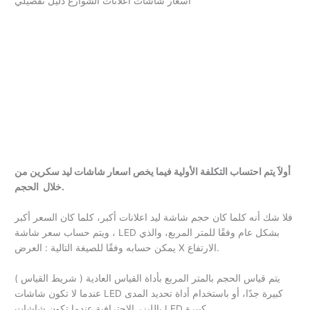
اسعار شاشات اعلانات الشوارع دليل تفصيلي
أولاََ يتم احتساب التكلفة الأولية فيما يخص اسعار شاشات ليد سكرين من
خلال الحجم.
فلا شك أنه كلما كان حجم شاشة ليد اعلانات أكبر، كلما كان السعر أكبر
، ويتم حساب سعر شاشة LED بشكل عام وفقًا للمتر المربع، والذي
يمكن حسابه وفقًا للصيغة التالية : العرض X الارتفاع.
يتم قياس الحجم بالمتر المربع بأداة القياس العادية ( شريط القياس )
عندما لا تكون شاشات LED كبيرة جدًا، أو باستخدام أداة تحديد المدى
بالليزر الاحترافية عندما تكون شاشات LED كبيرة.