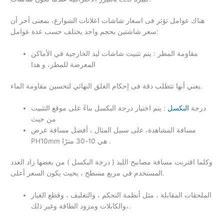
هناك عوامل تؤثر فى اسعار شاشات اعلانات الشوارع، بمعنى أخر أن
سعر شاشتين بحجم واحد يختلف حسب عدة عوامل:
مقاومة المطر : يتم تثبيت شاشات ليد الخارجية في الأماكن
المعرضة للمطر، و هذا
يعني أنها تتطلب دقة فى إحكام الغلق النهائي لتحسين مقاومة الماء.
درجة
البكسل
: يتم اختيار درجة البكسل بناءََ على موقع التثبيت
من حيث
مسافة المشاهدة، على سبيل المثال ، أفضل مسافة عرض
PH10mm هي 10-30 مترًا .
وكلما اقتربت مسافة مصابيح الليد ( درجة البكسل ) من بعضها زاد العدد
المستخدم في مربع مسطح ، بحيث يكون السعر أعلى.
الملحقات المقابلة ، مثل أنظمة التحكم ، والتغليف ، وقطع الغيار
،والكابلات ومزود الطاقة وغير ذلك.