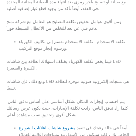
مع صيانة أو تصليح بأجر رمزى بعد انتهاء مدة الصيانة المجانية المحددة
فى العقد، أيضاََ تأكد من وجود قطع غيار إضافية أصلية.
ومن أقوى عوامل تخفيض تكلفة التصليح هو التعامل مع شركة تمنح
دعم فني عن بعد للتخلص من الأعطال البسيطة فوراََ.
تكلفة الاستخدام : تكلفة الاستخدام تقسم إلى تكاليف الكهرباء
ورسوم إيجار موقع التركيب.
فيما يخص تكلفة الكهرباء يختلف استهلاك الطاقة بين شاشات LED
الكبيرة والصغيرة.
ومع ذلك، فإن شاشات LED هى منتجات إلكترونية ضوئية موفرة للطاقة
نسبيًا.
يتم احتساب إيجارات المكان بشكل أساسي على أساس تدفق الناس.
كلما زاد تدفق الناس، زادت تكلفة الإيجارات، حيث يكون عرض رسالتك
بشكل أقوى وتحقيق نسب مشاهدة أعلى.
أيضاََ فى حالة رغبتك فى تنفيذ
مشروع شاشات اعلانات الشوارع
الخاص بك ، فإنه سيكون من الأسهل بيع مساحات إعلانية للعملاء