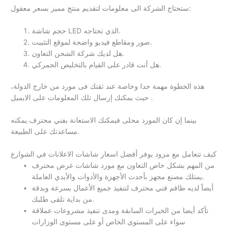
ستحتاج الشركة الى معلومات لتقديم منتج مميز بسعر معقول:
حجم شاشة LED الذي تحتاجه.
صور ومقاطع فيديو واضحة لموقع التثبيت.
هل لديك شركة الشحن التعاون.
هل أنت قادر على القيام بالتخليص الجمركي.
هذه الخطوة مهمة جدا وخاصة عند ثقتك فى مورد من خارج الدولة،
حيث يمكنك إرسال تلك المعلومات على الايميل .
بينما إن كان المورد محلى فيمكنك الاستعانة بفني محترف يمكنه
مساعدتك على الطبيعة.
كيف تتعامل مع مزود يوفر أفضل اسعار شاشات الاعلانات في الشوارع
من المهم بشكل خاص التعاون مع مورد شاشات عرض محترف
يمتلك مصنع مجهز بأحدث الأجهزة والأدوات والأيدي العاملة.
أيضاََ لديه طاقم فني محترف لتنفيذ جميع الأعمال بسرعة وبدقة
من بداية تلقى طلبك.
تأكد أيضا من الخبرات السابقة ومدى تنفيذ مشروعات عملاقة
سواء على المستوى الخاص أو على مستوى الوزارات