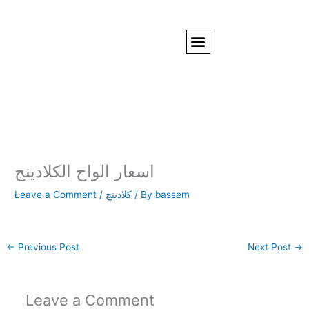
Skip
to
Menu
content
شاشات عرض
حروف بارزة ومضيئة
ستاندات عرض
SMART FILM
دعاية واعلان
عن الشركة
تنظيم معارض ومؤتمرات وايفنتات
اسعار الواح الكلادينج
Leave a Comment
/
كلادينج
/ By
bassem
←
Previous Post
Next Post
→
Leave a Comment