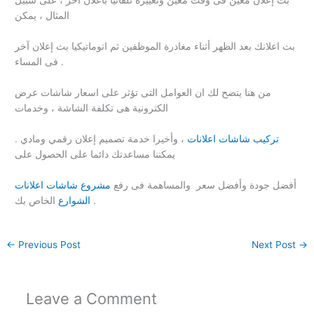
بث إعلان معين فى وقت معين وتغييره تلقائيا باعلان اخر ، على سبيل
المثال ، يمكن
بث اعلانك بعد الظهر أثناء مغادرة الموظفين ثم اتوماتيكيا بث إعلان آخر
فى المساء .
من هنا يتضح لك ان العوامل التى تؤثر على اسعار شاشات عرض
الكترونية هى تكلفة الشاشة ، وخدمات
تركيب شاشات اعلانات
، وأخيرا خدمة تصميم إعلان رقمي ومادي .
يمكننا مساعدتك دائما على الحصول على
أفضل جودة وأفضل سعر والمساهمة فى رفع
مشروع شاشات اعلانات
الخاص بك .
الشوارع
←
Previous Post
Next Post
→
Leave a Comment