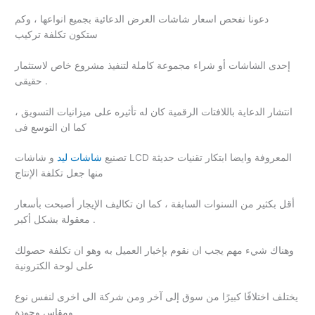
دعونا نفحص اسعار شاشات العرض الدعائية بجميع انواعها ، وكم
ستكون تكلفة تركيب
إحدى الشاشات أو شراء مجموعة كاملة لتنفيذ مشروع خاص لاستثمار
حقيقى .
انتشار الدعاية باللافتات الرقمية كان له تأثيره على ميزانيات التسويق ،
كما ان التوسع فى
تصنيع
شاشات ليد
و شاشات LCD المعروفة وايضا ابتكار تقنيات حديثة
منها جعل تكلفة الإنتاج
أقل بكثير من السنوات السابقة ، كما ان تكاليف الإيجار أصبحت بأسعار
معقولة بشكل أكبر .
وهناك شيء مهم يجب ان نقوم بإخبار العميل به وهو ان تكلفة حصولك
على لوحة الكترونية
يختلف اختلافًا كبيرًا من سوق إلى آخر ومن شركة الى اخرى لنفس نوع
ومقاس وجودة