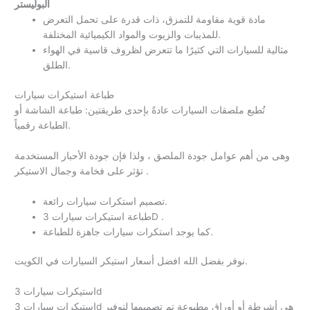
البوليستر
مادة قوية مقاومة للتمزق، ذات قدرة على تحمل التعرض
للمذيبات والزيوت والمواد الكيميائية المختلفة.
مثالية للسيارات التي كثيرًا ما تتعرض لظروف قاسية في الهواء
الطلق.
طباعة استيكرات سيارات
تُطبع ملصقات السيارات عادةً بإحدى طريقتين: طباعة الشاشة أو
الطباعة رقمياً.
وهى من أهم عوامل جودة الملصق ، ولذا فإن جودة الأحبار المستخدمة
تؤثر على فخامة وجمال الاستيكر .
تصميم استكرات سيارات رائعة.
طباعة استيكرات سيارات 3D .
كما يوجد استكرات سيارات جاهزة للطباعة.
نوفر بفضل الله افضل أسعار استيكر السيارات في الكويت.
استيكرات سيارات 3d
استيكرات سيارات 3d هي أشرطة أو أوراق مطبوعة تم تصميمها لتوفير