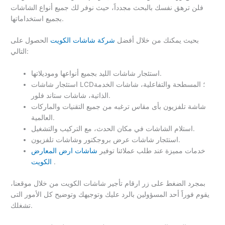
فلن ترهق نفسك بالبحث مجدداََ، حيث نوفر لك جميع أنواع الشاشات
بجميع استخداماتها.
بحيث يمكنك من خلال أفضل
شركة شاشات الكويت
الحصول على
التالي:
استئجار شاشات الليد بجميع أنواعها وموديلاتها.
استئجار شاشات LCD؛ المسطحة والتفاعلية، شاشات الخدمة
الذاتية، شاشات ستاند فلور.
شاشة تلفزيون بأى مقاس ترغبه من جميع التقنيات والماركات
العالمية.
استلام الشاشات في مكان الحدث، مع التركيب والتشغيل.
استئجار شاشات عرض بروجكتور وشاشات تلفزيون.
خدمات مميزة عند طلب عملائنا توفير
شاشات ارض المعارض
.
الكويت
بمجرد الضغط على زر ارقام تأجير شاشات الكويت من خلال موقعنا،
يقوم فوراََ أحد المسؤولين بالرد عليك وتوجيهك وتوضيح كل الأمور التى
تشغلك.