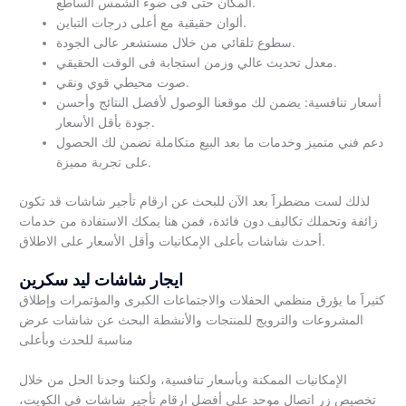
المكان حتى فى ضوء الشمس الساطع.
ألوان حقيقية مع أعلى درجات التباين.
سطوع تلقائي من خلال مستشعر عالى الجودة.
معدل تحديث عالي وزمن استجابة فى الوقت الحقيقي.
صوت محيطي قوي ونقي.
أسعار تنافسية: يضمن لك موقعنا الوصول لأفضل النتائج وأحسن
جودة بأقل الأسعار.
دعم فني متميز وخدمات ما بعد البيع متكاملة تضمن لك الحصول
على تجربة مميزة.
لذلك لست مضطراََ بعد الآن للبحث عن ارقام تأجير شاشات قد تكون
زائفة وتحملك تكاليف دون فائدة، فمن هنا يمكك الاستفادة من خدمات
أحدث شاشات بأعلى الإمكانيات وأقل الأسعار على الاطلاق.
ايجار شاشات ليد سكرين
كثيراََ ما يؤرق منظمي الحفلات والاجتماعات الكبرى والمؤتمرات وإطلاق
المشروعات والترويج للمنتجات والأنشطة البحث عن شاشات عرض
مناسبة للحدث وبأعلى
الإمكانيات الممكنة وبأسعار تنافسية، ولكننا وجدنا الحل من خلال
تخصيص زر اتصال موحد على أفضل ارقام تأجير شاشات فى الكويت،