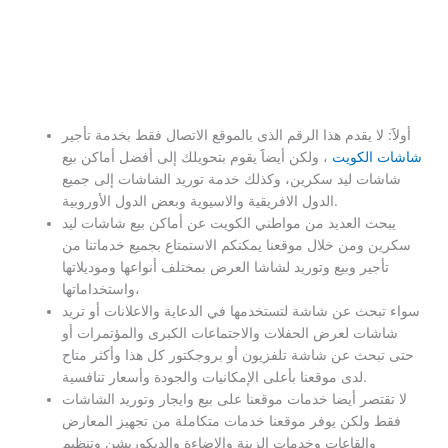
أولاََ: لا يقدم هذا الرقم الذى بالموقع الاتصال فقط بخدمة تأجير
شاشات الكويت
، ولكن أيضاََ يقوم بتحويلك إلى أفضل أماكن بيع
شاشات ليد سكرين، وكذلك خدمة توريد الشاشات إلى جميع
الدول الافريقية والاسيوية وبعض الدول الأوروبية.
يبحث العديد من مواطني الكويت عن أماكن بيع شاشات ليد
سكرين ومن خلال موقعنا يمكنكم الاستمتاع بجميع خدماتنا من
تأجير وبيع وتوريد لشاشا العرض بمختلف أنواعها وموديلاتها
واستخداماتها،
سواء تبحث عن شاشة لتستخدمها في الدعاية والاعلانات أو تريد
شاشات لعرض الحفلات والاجتماعات الكبرى والمؤتمرات أو
حتى تبحث عن شاشة تلفزيون أو بروجكتور كل هذا وأكثر متاح
لدى موقعنا بأعلى الإمكانيات والجودة وأسعار تنافسية.
لا تقتصر أيضا خدمات موقعنا على بيع وايجار وتوريد الشاشات
فقط ولكن يوفر موقعنا خدمات متكاملة من تجهيز المعارض
والقاعات وخدمات الزينة والاضاءة والديكوريشن وتنظيم