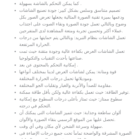
كما يمكن التحكم بالشاشة بسهولة .
تصميم متناسق وسلس بشكل كبير: جودة تصنيع الشاشات
ودعمها بميزة تقنية الصورة المثالية يجعلها تعرض الصور بكل
وضوح وبالتالي تعمل جودة الصورة ونقاء الصوت على اجتذاب
عملاء أكثر وتحسين تجربة ومتعة المشاهدة لدى المتفرجين.
تعمل الشاشات بنظام التبريد: وبالتالي يتم حمايتها من درجات
الحرارة المرتفعة.
تعمل الشاشات العرض بكفاءة عالية وجودة متقنة حيث تمت
صناعتها بأحدث التقنيات والتكنولوجيا.
إمكانية التحكم بالمحتوى عن بعد .
قوة ومتانة: يمكن لشاشات العرض لدينا بمختلف أنواعها
وموديلاتها تحمل درجات الحرارة المختلفة.
مقاومة للصدأ والأتربة والغبار وتقلبات الجو المختلفة.
توفير الطاقة: حيث تعمل بكفاءة عالية ولكن بأقل طاقة ممكنة.
سطوع ممتاز: حيث تمتاز بأعلى درجات السطوع مع إمكانية
التحكم في درجته.
ألوان ساطعة وجذابة: حيث تتميز الشاشات التى يمكنك أن
تحصل عليها من الموقع الرسمي بنقاء الصورة والألوان.
سهولة وسرعة الشحن لأي مكان وفي أي وقت.
الصورة المشرقة والواضحة تماماََ تحت جميع درجات الإضاءة فى