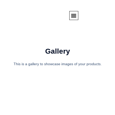
Skip
to
Menu
content
شاشات عرض
حروف بارزة ومضيئة
ستاندات عرض
SMART FILM
دعاية واعلان
عن الشركة
تنظيم معارض ومؤتمرات وايفنتات
Gallery
This is a gallery to showcase images of your products.