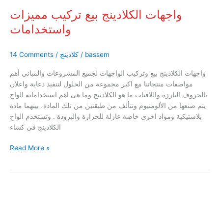
واجهات الكلادينج بيع تركيب مميزات
واستخدامات
bassem
/
كلادينج
/
14 Comments
واجهات الكلادينج بيع وتركيب الواجهات لجميع المشروعات والمباني أهم
مواصفات منتجاتنا مع اكبر مجموعة من الحلول لتنفيذ دعاية واعلان
بالحروف البارزة واللافتات ما هو الكلادينج وما هى اهم استخداماته الواح
يتم صنعها من الألومنيوم وتتألف من طبقتين من تلك المادة، بينهما مادة
بلاستيكية ومواد اخرى خاصة عازلة للحرارة والبرودة . وتستخدم الواح
الكلادينج فى كساء
Read More »
الواح
الكلادينج
مواصفات
واستخدامات