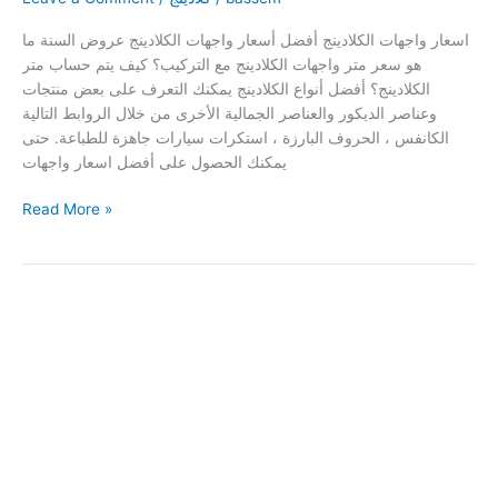
اسعار واجهات الكلادينج أفضل أسعار واجهات الكلادينج عروض السنة ما
هو سعر متر واجهات الكلادينج مع التركيب؟ كيف يتم حساب متر
الكلادينج؟ أفضل أنواع الكلادينج يمكنك التعرف على بعض منتجات
وعناصر الديكور والعناصر الجمالية الأخرى من خلال الروابط التالية
الكانفس ، الحروف البارزة ، استكرات سيارات جاهزة للطباعة. حتى
يمكنك الحصول على أفضل اسعار واجهات
Read More »
واجهات
الكلادينج
بيع
تركيب
مميزات
واستخدامات