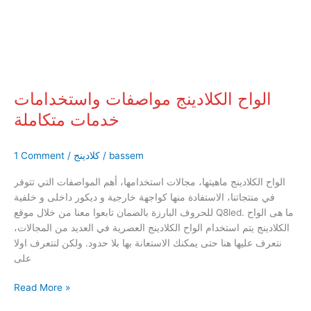
خدمات
متكاملة
الواح الكلادينج مواصفات واستخدامات
خدمات متكاملة
bassem
/
كلادينج
/
1 Comment
الواح الكلادينج ماهيتها، مجالات استخدامها، أهم المواصفات التي تتوفر
في منتجاتنا، الاستفادة منها كواجهة خارجية و ديكور داخلى و خلفية
للحروف البارزة بالضمان تابعوا معنا من خلال موقع Q8led. ما هى الواح
الكلادينج يتم استخدام الواح الكلادينج العصرية في العديد من المجالات،
نتعرف عليها هنا حتى يمكنك الاستعانة بها بلا حدود. ولكن لنتعرف اولا
على
Read More »