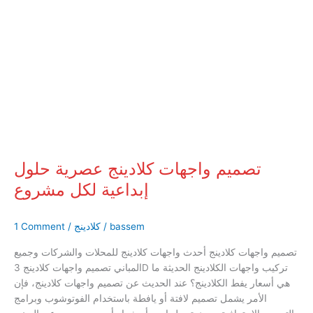
تصميم
واجهات
كلادينج
عصرية
حلول
إبداعية
لكل
مشروع
تصميم واجهات كلادينج عصرية حلول
إبداعية لكل مشروع
bassem
/
كلادينج
/
1 Comment
تصميم واجهات كلادينج أحدث واجهات كلادينج للمحلات والشركات وجميع
المباني تصميم واجهات كلادينج 3D تركيب واجهات الكلادينج الحديثة ما
هي أسعار يفط الكلادينج؟ عند الحديث عن تصميم واجهات كلادينج، فإن
الأمر يشمل تصميم لافتة أو يافطة باستخدام الفوتوشوب وبرامج