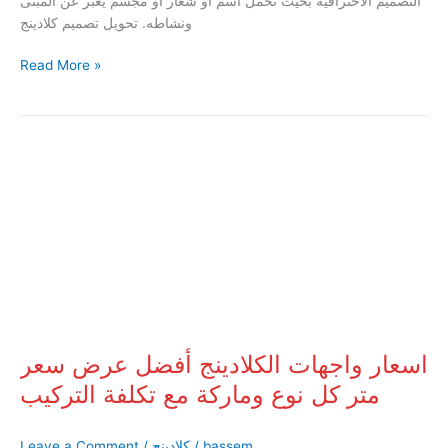
التصميم الاحترافية بحيث تحمل اسم أو شعار أو مجسم يعبر عن المبنى
ونشاطه. تحويل تصميم كلادينج
Read More »
اسعار
واجهات
الكلادينج
أفضل
عرض
سعر
متر
كل
نوع
وماركة
مع
اسعار واجهات الكلادينج أفضل عرض سعر
تكلفة
متر كل نوع وماركة مع تكلفة التركيب
التركيب
bassem
/
كلادينج
/
Leave a Comment